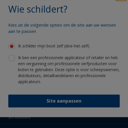
Wie schildert?
Profiteer van onze non-stop innovatie
en wetenschappelijke kennis
Kies uit de volgende opties om de site aan uw wensen
aan te passen
Ik schilder mijn boot zelf (doe-het-zelf)
Volg International:
Ik ben een professionele applicateur of retailer en heb
een vergunning om professionele verfproducten voor
boten te gebruiken. Deze optie is voor scheepswerven,
distributeurs, detailhandelaren en professionele
applicateurs.
Site aanpassen
Support
Over ons
Bronnen
Contact
Nieuws