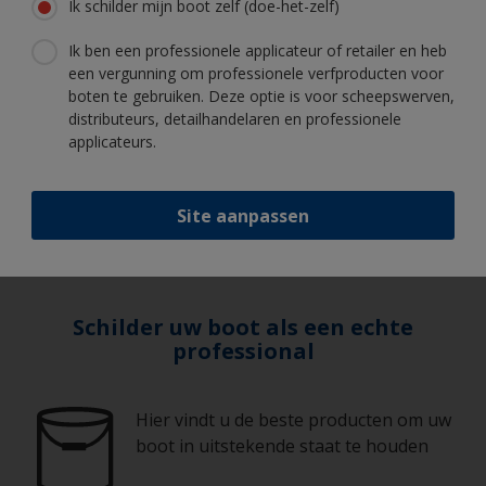
Ik schilder mijn boot zelf (doe-het-zelf)
locaties.
Vermindering van de Co2-uitstoot op alle
Ik ben een professionele applicateur of retailer en heb
fronten.
een vergunning om professionele verfproducten voor
Aanvaarding en opleiding in onze Code of
boten te gebruiken. Deze optie is voor scheepswerven,
Conduct.
distributeurs, detailhandelaren en professionele
applicateurs.
Het versterken van de diversiteit van ons
personeelsbestand.
Implementatie van van toonaangevende
Site aanpassen
opleidingsprogramma's.
Schilder uw boot als een echte
professional
Hier vindt u de beste producten om uw
boot in uitstekende staat te houden