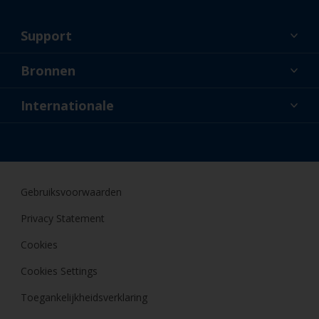
Support
Over ons
Bronnen
Contact
Nieuws
Internationale
Dealers en professionele applicateurs
NLD
Doe-het-zelfschilder
Gebruiksvoorwaarden
Privacy Statement
Cookies
Cookies Settings
Toegankelijkheidsverklaring