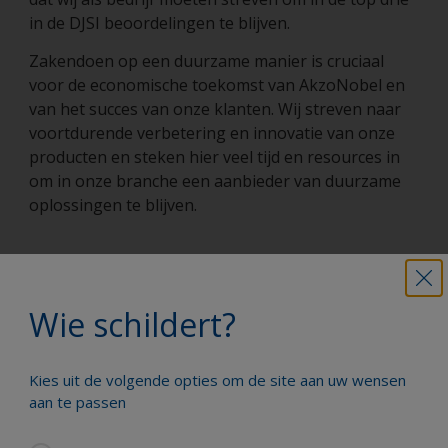
in de DJSI beoordelingen te blijven.
Zakendoen op een duurzame manier is cruciaal
voor de economische toekomst van AkzoNobel en
van het succes van onze klanten. Wij streven naar
voortdurende verbetering en innovatie van onze
producten en steken hier veel tijd en resources in
om in onze branche een aanbieder van duurzame
oplossingen te blijven.
Om als bedrijf te voldoen aan deze ambitieuze
doelstelling zal de focus liggen op:
Wie schildert?
Het verbeteren van onze veiligheidsprestaties.
Verhogen van omzet van eco-premium
Kies uit de volgende opties om de site aan uw wensen
producten die zowel eco-efficiënt zijn en in
aan te passen
aanmerking komen voor een premie. Het
ontwikkelen van duurzaam waterbeheer op alle