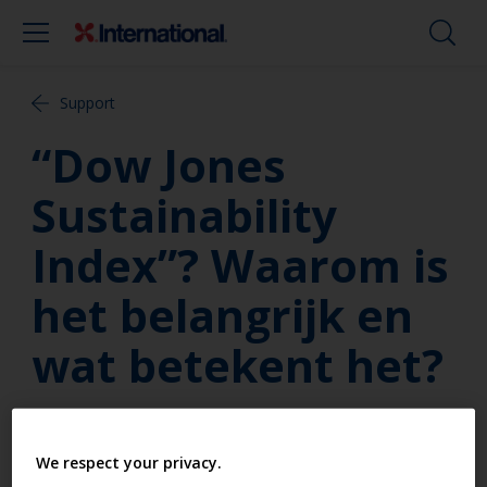
Support
“Dow Jones
Sustainability
Index”? Waarom is
het belangrijk en
wat betekent het?
Sinds de lancering in 1999 is de Dow Jones
Sustainability Index (DJSI) een wereldwijde index die
We respect your privacy.
algemeen beschouwd wordt als één van s'werelds