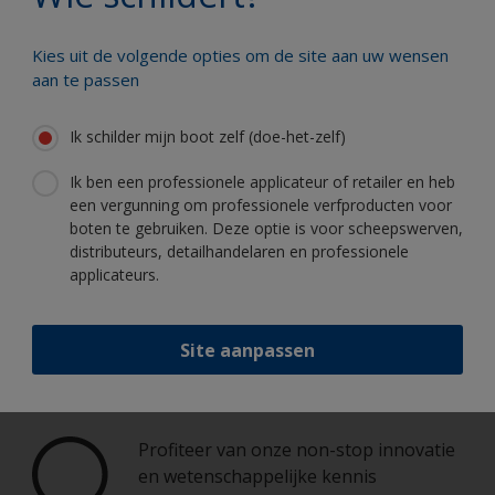
Kies uit de volgende opties om de site aan uw wensen
aan te passen
Schilder uw boot als een echte
professional
Ik schilder mijn boot zelf (doe-het-zelf)
Ik ben een professionele applicateur of retailer en heb
Hier vindt u de beste producten om uw
een vergunning om professionele verfproducten voor
boot in uitstekende staat te houden
boten te gebruiken. Deze optie is voor scheepswerven,
distributeurs, detailhandelaren en professionele
applicateurs.
Krijg al het technische advies om vol
vertrouwen uw boot te schilderen
Site aanpassen
Profiteer van onze non-stop innovatie
en wetenschappelijke kennis