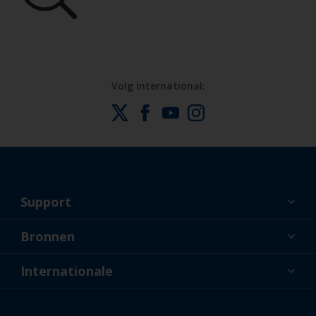
Volg International:
Support
Over ons
Bronnen
Contact
Nieuws
Internationale
Dealers en professionele applicateurs
NLD