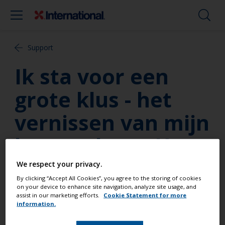
Support
Ik sta voor een
grote klus - het
vernissen van mijn
houten boot. Hoe
kan ik te weten
We respect your privacy.
By clicking “Accept All Cookies”, you agree to the storing of cookies
komen hoe lang ik
on your device to enhance site navigation, analyze site usage, and
assist in our marketing efforts.
Cookie Statement for more
information.
over het werk doe,