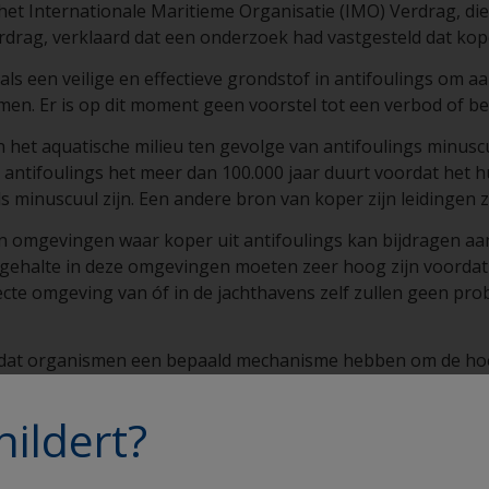
 het Internationale Maritieme Organisatie (IMO) Verdrag, die
rdrag, verklaard dat een onderzoek had vastgesteld dat kope
als een veilige en effectieve grondstof in antifoulings om 
n. Er is op dit moment geen voorstel tot een verbod of be
n het aquatische milieu ten gevolge van antifoulings minusc
ntifoulings het meer dan 100.000 jaar duurt voordat het hu
 minuscuul zijn. Een andere bron van koper zijn leidingen z
ten omgevingen waar koper uit antifoulings kan bijdragen a
gehalte in deze omgevingen moeten zeer hoog zijn voordat di
ecte omgeving van óf in de jachthavens zelf zullen geen pr
omdat organismen een bepaald mechanisme hebben om de hoe
ft zijn bij het verlaten van de verffilm.
hildert?
koper zich verbind met én binnendringt in vaste stoffen in 
n het water. Koper is een zeer werkzaam bestanddeel in ant
 natuur voorkomende koperdeeltjes aan de romp verbind. Dit