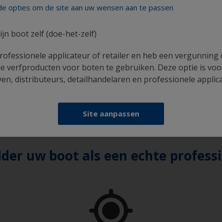
nde opties om de site aan uw wensen aan te passen
 het volbrengen van deze taak wordt het ongevaarlijk zo
tofhoudend water komt koper het meest voor in de vorm van
ncentreerd als biologisch aanwezig en domineert het hierme
ijn boot zelf (doe-het-zelf)
t koper als voedingsstof gebruiken of overtollige koper z
rofessionele applicateur of retailer en heb een vergunning
eren van organismen, zich onderling verbinden en verdund 
e verfproducten voor boten te gebruiken. Deze optie is voo
men veilig kunnen bestaan in de directe nabijheid van vaa
n, distributeurs, detailhandelaren en professionele applic
Site aanpassen
lder uw boot als een echte profess