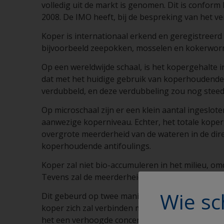
volledig uit de markt is genomen. Dit is conform
2008. De IMO heeft, bij de bespreking van het ve
Koper is internationaal erkend en geregistreerd 
bijvoorbeeld zeepokken, mosselen en kokerworme
Op een wereldwijde schaal, is het kopergehalte i
dat met het huidige gebruik van koperhoudende a
verdubbeld, en deze verdubbeling zou nog steeds
Op microschaal zijn er een klein aantal ingeslo
aanwezige koperniveau. Echter, het totale koper
overgrote meerderheid van de wateren in de dir
koperhoudende antifoulings.
Koper zal niet bio-accumuleren in het milieu, 
Tevens zal de meerderheid van de koper snel ontgi
Wie sc
Dit gebeurd op twee manieren; enerzijds doordat 
koper zich zal verbinden met organische delen i
het een verhoogde concentratie van reeds in de