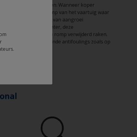
als hierboven omschreven. Wanneer koper
 koper ionen. Op de romp van het vaartuig waar
e het biologisch proces van aangroei
ouden uitscheiden. Echter, deze
 om
worden zodra ze van de romp verwijderd raken.
r
rtuigen met koperhoudende antifoulings zoals op
ateurs.
ional