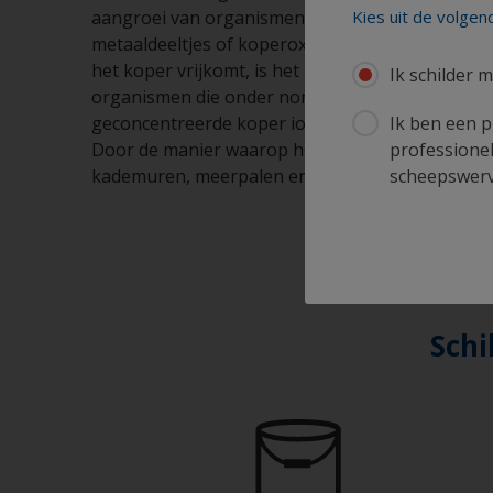
Kies uit de volge
aangroei van organismen wordt tegengegaan. Na
metaaldeeltjes of koperoxide uitlogen in zuurs
het koper vrijkomt, is het koper ion zowel geco
Ik schilder m
organismen die onder normale omstandigheden he
Ik ben een p
geconcentreerde koper ionen zullen, na het afw
professionel
Door de manier waarop het werkt zullen organis
scheepswerve
kademuren, meerpalen en pieren.
Schi