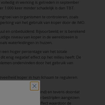
 volledig in werking is getreden in september
r 1.000 keer minder schadelijk is dan TBT.
aangroei van organismen te controleren, zoals
perking van het gebruik van koper door de IMO.
uul en onbeduidend. Bijvoorbeeld; er is berekend
idige niveau van koper in de wereldzeeën is
oals waterleidingen in huizen.
an een hoger percentage van het totale
t enig negatief effect op het milieu heeft. De
oblemen ondervinden door het gebruik van
veelheid koper in hun lichaam te reguleren.
het water (o.a. zand, grind) en tevens doordat
ifoulings om aangroei te bestrijden aangezien
 heeft een afstotend effect waardoor de