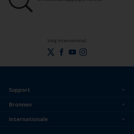
Volg International:
Support
Over ons
Bronnen
Contact
Nieuws
Internationale
Dealers en professionele applicateurs
NLD