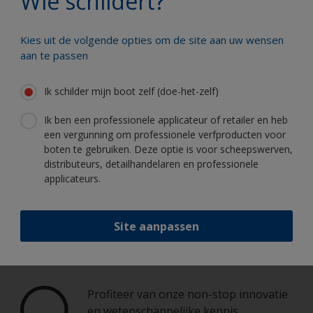
Wie schildert?
Kies uit de volgende opties om de site aan uw wensen
aan te passen
Schilder uw boot als een echte
professional
Ik schilder mijn boot zelf (doe-het-zelf)
Ik ben een professionele applicateur of retailer en heb
Hier vindt u de beste producten om uw
een vergunning om professionele verfproducten voor
boot in uitstekende staat te houden
boten te gebruiken. Deze optie is voor scheepswerven,
distributeurs, detailhandelaren en professionele
applicateurs.
Krijg al het technische advies om vol
Site aanpassen
vertrouwen uw boot te schilderen
Profiteer van onze non-stop innovatie
en wetenschappelijke kennis