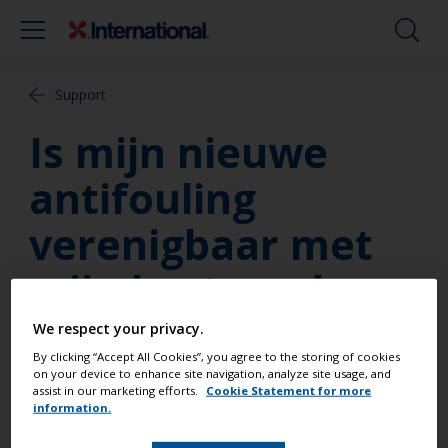
Support
Is mijn nieuwe
antifouling
verenigbaar met
mijn bestaande
verf?
We respect your privacy.
By clicking “Accept All Cookies”, you agree to the storing of cookies
on your device to enhance site navigation, analyze site usage, and
U heeft de International antifouling gevonden die
assist in our marketing efforts.
Cookie Statement for more
het meest geschikt is voor uw boot. De volgende
information.
stap is vaststellen of deze antifouling verenigbaar