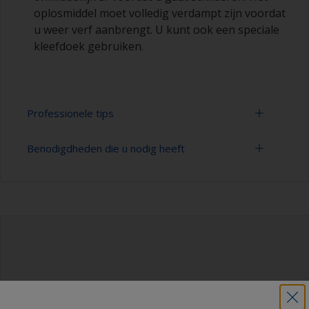
oplosmiddel moet volledig verdampt zijn voordat
u weer verf aanbrengt. U kunt ook een speciale
kleefdoek gebruiken.
Professionele tips
Benodigdheden die u nodig heeft
Hout dat olie of zuur bevat, zoals teak / iroko of
eikenhout moet goed worden ontvet.
Verlengstuk voor schoonmaakgereedschap
De eerste laag verf moet snel worden
aangebracht na het ontvetten voordat de
Spons en/of doeken
natuurlijke olie in het hout weer terugkeert naar
het oppervlak.
Stofzuiger (of compressie lucht)
Bij het ontvetten met oplosmiddel moet u de 2-
Nitryl handschoenen
doekjes-methode toepassen: veeg het hout met
een doekje dat is gedrenkt in oplosmiddel en
Kleefdoek of vezelvrije doeken