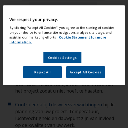
Gezondheid en veiligheid
We respect your privacy.
Afvalverwerking
By clicking “Accept All Cookies”, you agree to the storing of cookies
on your device to enhance site navigation, analyze site usage, and
assist in our marketing efforts.
Cookie Statement for more
information.
Houd met de volgende dingen rekening voordat u
aan een project begint, dan bereikt u de beste
Cookies Settings
resultaten:
Reject All
Accept All Cookies
Geef uzelf voldoende tijd voor iedere fase van
het project zodat u niet hoeft te haasten.
Controleer altijd de weersverwachtingen
bij de
planning van uw project. Temperatuur,
luchtvochtigheid en dauwpunt zijn van invloed
op de kwaliteit van uw werk.