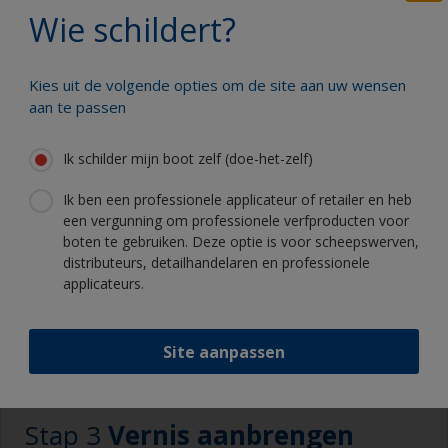
veeg het gebied daarna meteen met een schone
Wie schildert?
doek om de vervuiling te verwijderen.
Veiligheidsschoenen
Gebruik een snel verdampend oplosmiddel zodat
Overalls
Kies uit de volgende opties om de site aan uw wensen
het niet achterblijft in de nerf.
aan te passen
Vervang de doekjes regelmatig om te
voorkomen dat het vuil weer op het oppervlak
Ik schilder mijn boot zelf (doe-het-zelf)
wordt teruggebracht.
Ik ben een professionele applicateur of retailer en heb
een vergunning om professionele verfproducten voor
boten te gebruiken. Deze optie is voor scheepswerven,
distributeurs, detailhandelaren en professionele
applicateurs.
Site aanpassen
3.1
3.2
3.3
3.4
Stap 3
Vernis aanbrengen