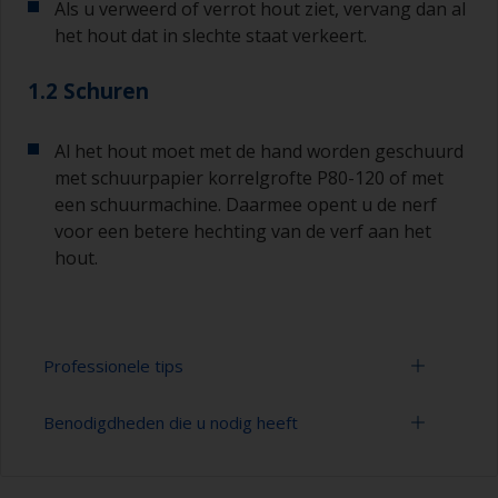
Als u verweerd of verrot hout ziet, vervang dan al
het hout dat in slechte staat verkeert.
1.2 Schuren
Al het hout moet met de hand worden geschuurd
met schuurpapier korrelgrofte P80-120 of met
een schuurmachine. Daarmee opent u de nerf
voor een betere hechting van de verf aan het
hout.
Professionele tips
Benodigdheden die u nodig heeft
Schuur altijd in de richting van de nerf, omdat er
anders krassen kunnen ontstaan die zichtbaar
zullen zijn in de afwerking.
Nitryl handschoenen