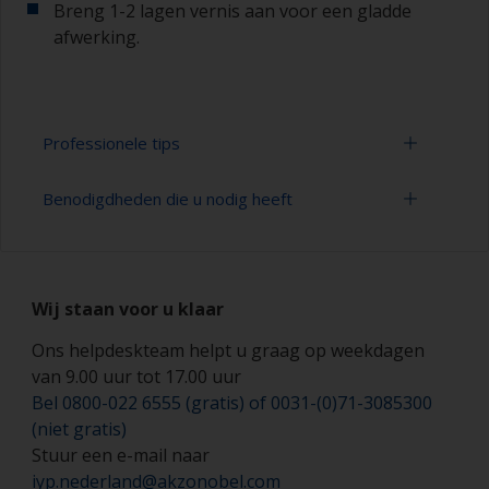
Breng 1-2 lagen vernis aan voor een gladde
afwerking.
Professionele tips
Benodigdheden die u nodig heeft
Schilderen met een verfroller:
Met een verfroller kunt u snel grote/vlakke
Verfbak
gebieden schilderen
Wij staan voor u klaar
Verfrollers (geschikte soorten en grootten)
De verfroller moeten gemaakt zijn van schuim
met een gesloten celstructuur van een hoge
Ons helpdeskteam helpt u graag op weekdagen
Schilderskwasten (geschikte soorten en
dichtheid om de vorming van belletjes die
van 9.00 uur tot 17.00 uur
grootten)
kunnen ontstaan bij het gebruik van verfrollers
Bel 0800-022 6555 (gratis) of 0031-(0)71-3085300
gemaakt van mohair of van schuim met grote
Kleefdoek of vezelvrije doeken
(niet gratis)
cellen tot een minimum te beperken.
Stuur een e-mail naar
Schuurpapier 24-280 korrelgrootte (verschillende
Als u schildert met verfrollers van vilt of mohair,
iyp.nederland@akzonobel.com