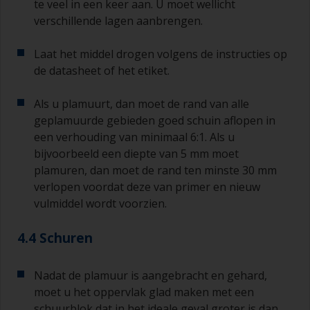
te veel in een keer aan. U moet wellicht
met korrelgrofte P120. Als u groffer
schuurpapier gebruikt, dan loopt u het risico dat
verschillende lagen aanbrengen.
u te veel product verwijdert en/of te ver
doorschuurt en de ondergrond bloot komt te
Laat het middel drogen volgens de instructies op
liggen.
de datasheet of het etiket.
Als u plamuurt, dan moet de rand van alle
geplamuurde gebieden goed schuin aflopen in
een verhouding van minimaal 6:1. Als u
bijvoorbeeld een diepte van 5 mm moet
plamuren, dan moet de rand ten minste 30 mm
verlopen voordat deze van primer en nieuw
vulmiddel wordt voorzien.
4.4 Schuren
Nadat de plamuur is aangebracht en gehard,
moet u het oppervlak glad maken met een
schuurblok dat in het ideale geval groter is dan