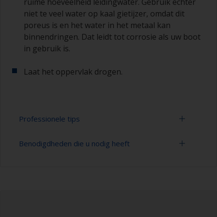
ruime hoeveelheid leidingwater. Gebruik echter
niet te veel water op kaal gietijzer, omdat dit
poreus is en het water in het metaal kan
binnendringen. Dat leidt tot corrosie als uw boot
in gebruik is.
Laat het oppervlak drogen.
Professionele tips
Benodigdheden die u nodig heeft
Bij het ontvetten met oplosmiddel moet u de 2-
doekjes-methode toepassen: veeg het hout met
een doekje dat is gedrenkt in oplosmiddel en
Emmer
veeg het gebied daarna meteen met een schone
doek om de vervuiling te verwijderen.
Hogedrukreiniger
U kunt zien of het oppervlak goed is ontvet door
Verlengstuk voor schoonmaakgereedschap