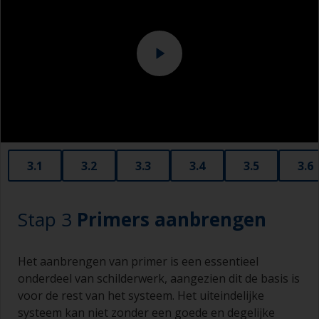
profiel creëert voor de hechting van verf. Straal
Schuurmachine en/of geschikte schuurblokken
met grit tot norm Sa 2½ tot een vrijwel wit
metalen oppervlak. Dit dient te gebeuren door
een professional.
3.1
3.2
3.3
3.4
3.5
3.6
Stap 3
Primers aanbrengen
Het aanbrengen van primer is een essentieel
onderdeel van schilderwerk, aangezien dit de basis is
voor de rest van het systeem. Het uiteindelijke
systeem kan niet zonder een goede en degelijke