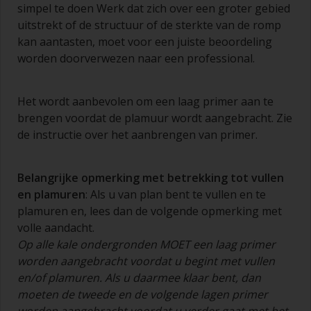
simpel te doen Werk dat zich over een groter gebied
breedte hebben, 75 – 150 mm en lange flexibele
uitstrekt of de structuur of de sterkte van de romp
haren
kan aantasten, moet voor een juiste beoordeling
Een kleinere kwast wordt gebruikt voor het
worden doorverwezen naar een professional.
schilderen van moeilijk te bereiken gebieden.
Was uw kwasten met het juiste oplosmiddel en
Het wordt aanbevolen om een laag primer aan te
laat ze grondig drogen voordat u deze gebruikt,
brengen voordat de plamuur wordt aangebracht. Zie
om vervuiling te voorkomen.
de instructie over het aanbrengen van primer.
De kwaliteit van de kwasten voor het
aanbrengen van primer is van minder belang dan
Belangrijke opmerking met betrekking tot vullen
die voor het aanbrengen van grondverf en het
en plamuren
: Als u van plan bent te vullen en te
aflakken.
plamuren en, lees dan de volgende opmerking met
volle aandacht.
U kunt aanzetten tot een minimum beperken
door de kwast onder een hoek van 45° ten
Op alle kale ondergronden MOET een laag primer
opzichte van het oppervlak te houden.
worden aangebracht voordat u begint met
vullen
en/of
plamuren. Als u daarmee klaar bent, dan
Voor het schoonmaken van kwasten doet u wat
moeten de tweede en de volgende lagen primer
verdunner in een geschikte bak of pot, zodat u
worden aangebracht voordat u verder gaat met het