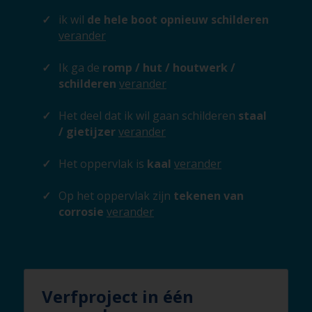
ik wil
de hele boot opnieuw schilderen
verander
Ik ga de
romp / hut / houtwerk /
schilderen
verander
Het deel dat ik wil gaan schilderen
staal
/ gietijzer
verander
Het oppervlak is
kaal
verander
Op het oppervlak zijn
tekenen van
corrosie
verander
Verfproject in één