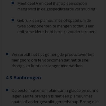
Meet deel A en deel B af op een schoon
hoeveelheden verf en verhardingsmiddel voor de
kleinere klussen.
mengbord in de gespecificeerde verhouding.
Als u primers aanbrengt met antifouling
Gebruik een plamuurmes of spatel om de
(aangroeiwerende verf), moet u ervoor zorgen
twee componenten te mengen totdat u een
dat de tijd tussen het einde van het aanbrengen
uniforme kleur hebt bereikt zonder strepen.
van de epoxy primer en de eerste laag
antifouling niet langer is dan vermeld op de
datasheet of het etiket. Dit is met name van
belang bij primers op basis van epoxyhars. Als u
deze intervaltijd mist, moet u de primer schuren
Verspreidt het het gemengde productover het
of een nieuwe laag aanbrengen en ervoor
mengbord om te voorkomen dat het te snel
zorgen dat u de overschildertijd niet opnieuw
droogt, zo kunt u er langer mee werken.
overschrijdt.
4.3 Aanbrengen
Als er bij een van de lagen die u aanbrengt
lopers of zakkers ontstaat (of als de lagen vuil
blijken te bevatten), moeten deze weggeschuurd
De beste manier om plamuur in gladde en dunne
worden met schuurpapier korrelgrofte P120-220.
lagen aan te brengen is met een plamuurmes,
Begin met schuurpapier korrelgrofte P220 en als
spatel of ander geschikt gereedschap. Breng niet
dit steeds verstopt raakt, ga dan over op papier