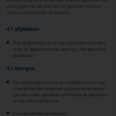
deze kunt reinigen als de haren aan elkaar
opbrengen van de rest van het gekozen systeem
beginnen te kleven vanwege droging of
voor boven of onder de waterlijn
verdikking van de verf.
Andere nuttige tips:
4.1 afplakken
Als u zakkers ziet ontstaan bij het aanbrengen
van de verf, dan is de verf te dun of u brengt te
Plak de gebieden af die niet geschilderd worden,
veel aan.
zoals de delen boven de waterlijn, met geschikte
Gebruik verf niet rechtstreeks uit het blik, want
afplaktape.
daarmee kunt u vuil overhevelen en kan verf
vroegtijdig verouderen als gevolg van
4.2 Mengen
verdamping van het oplosmiddel. Giet de
hoeveelheid die u in 30 minuten denkt te
gebruiken in een aparte verfrolbak of
De meeste plamuren in de maritieme sector zijn
mengbeker.
2-componenten plamuren gebaseerd op epoxy.
Zie voor meer specifieke informatie de datasheet
Oude jampotjes of schone droge blikken kunnen
of het etiket op het blik.
nuttig zijn voor het mengen van de verf. Ook zijn
metalen maatlepels van verschillende grootte
2-componentem producten:
ideaal voor het afmeten van kleine