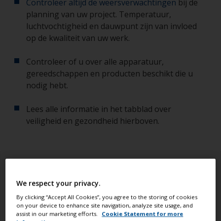
Controleer altijd de weersverwachtingen
bij de
planning van uw project. Temperatuur,
luchtvochtigheid en dauwpunt zijn van invloed
op de kwaliteit van uw werk.
Controleer of u over alle apparatuur,
gereedschappen en producten beschikt die u
nodig hebt.
Lees alle informatie in het tabblad over
veiligheid en gezondheid hierboven.
We respect your privacy.
By clicking “Accept All Cookies”, you agree to the storing of cookies
on your device to enhance site navigation, analyze site usage, and
assist in our marketing efforts.
Cookie Statement for more