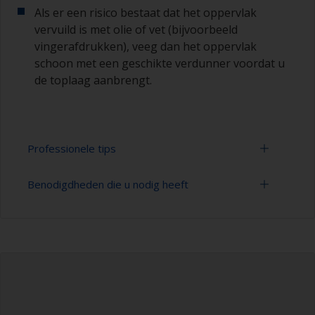
Als er een risico bestaat dat het oppervlak
vervuild is met olie of vet (bijvoorbeeld
vingerafdrukken), veeg dan het oppervlak
schoon met een geschikte verdunner voordat u
de toplaag aanbrengt.
Professionele tips
Benodigdheden die u nodig heeft
Schilderen met een verfroller:
U kunt snel grote gebieden schilderen met een
Schuurpapier 280-400 korrelgrootte
verfroller.
(verschillende stappen voor applicatie van
grondverf)
Gebruik voor de beste resultaten een verfroller
gemaakt van schuim met een gesloten
Verfbak
celstructuur van een hoge dichtheid.
Verfrollers (geschikte soorten en grootten)