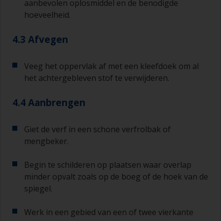
aanbevolen oplosmiddel en de benodigde
ideaal voor het afmeten van kleine
hoeveelheid.
hoeveelheden verf en verhardingsmiddel voor de
kleinere klussen.
4.3 Afvegen
Als er bij een van de verflagen die u aanbrengt
lopers of zakkers ontstaan (of als de verflagen
Veeg het oppervlak af met een kleefdoek om al
vuil blijken te bevatten), moeten deze
het achtergebleven stof te verwijderen.
weggeschuurd worden met schuurpapier met
een korrelgrofte P120-220. Begin met
schuurpapier korrelgrofte P220 en als dit steeds
4.4 Aanbrengen
verstopt raakt, ga dan over op papier met een
korrelgrofte P120. Als u groffer schuurpapier
Giet de verf in een schone verfrolbak of
gebruikt, dan loopt u het risico dat u te veel
product verwijdert en/of te ver doorschuurt en
mengbeker.
de ondergrond bloot komt te liggen.
Begin te schilderen op plaatsen waar overlap
minder opvalt zoals op de boeg of de hoek van de
spiegel.
Werk in een gebied van een of twee vierkante