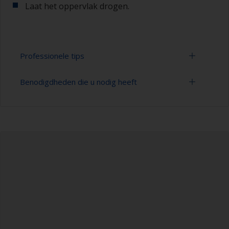
Laat het oppervlak drogen.
Professionele tips
Benodigdheden die u nodig heeft
U kunt zien of het oppervlak goed is ontvet door
te controleren of het water bij het spoelen over
het oppervlak wordt verspreid. Kleine druppeltjes
Emmer
water zijn een aanwijzing dat het oppervlak niet
volledig is ontvet. Als dit het geval is, moet u het
Hogedrukreiniger
reinigingsproces herhalen.
Verlengstuk voor schoonmaakgereedschap
Spons en/of doeken
Nitryl handschoenen
Veiligheidsschoenen