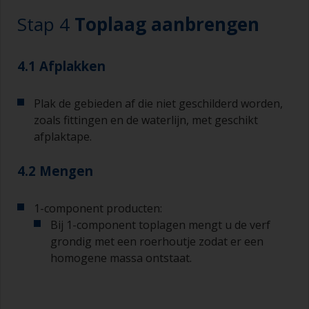
De kwasten moeten een middelgroot tot grote
Stap 4
Toplaag aanbrengen
breedte hebben, 75 – 150 mm en lange flexibele
haren
4.1 Afplakken
Een kleinere kwast wordt gebruikt voor het
schilderen van lastig te bereiken gebieden
Plak de gebieden af die niet geschilderd worden,
Was uw kwasten met het juiste oplosmiddel en
zoals fittingen en de waterlijn, met geschikt
laat ze grondig drogen voordat u deze gebruikt,
afplaktape.
om vervuiling te voorkomen.
De kwaliteit van de kwasten voor de
4.2 Mengen
grondverflagen dient hetzelfde te zijn als die van
de kwasten die gebruikt worden voor de toplaag.
1-component producten:
U kunt kwasten met natuurlijk haar en kwasten
Bij 1-component toplagen mengt u de verf
met kunsthaar gebruiken.
grondig met een roerhoutje zodat er een
U kunt aanzetten tot een minimum beperken
homogene massa ontstaat.
door de kwast onder een hoek van 45° ten
opzichte van het oppervlak te houden.