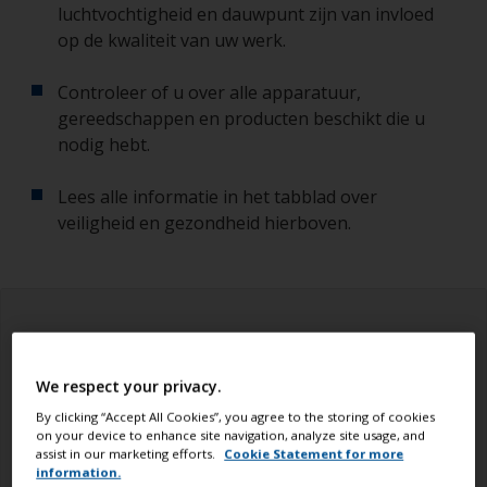
luchtvochtigheid en dauwpunt zijn van invloed
op de kwaliteit van uw werk.
Controleer of u over alle apparatuur,
gereedschappen en producten beschikt die u
nodig hebt.
Lees alle informatie in het tabblad over
veiligheid en gezondheid hierboven.
We respect your privacy.
By clicking “Accept All Cookies”, you agree to the storing of cookies
on your device to enhance site navigation, analyze site usage, and
assist in our marketing efforts.
Cookie Statement for more
information.