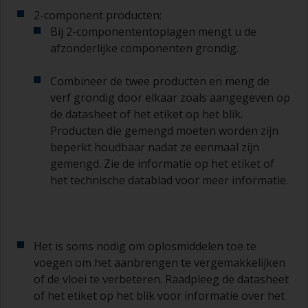
Voor het schoonmaken van kwasten doet u wat
2-component producten:
verdunner in een geschikte pot of mengbeker,
Bij 2-componententoplagen mengt u de
zodat u deze kunt reinigen als de haren aan
elkaar beginnen te kleven vanwege droging of
afzonderlijke componenten grondig.
verdikking van de verf.
Combineer de twee producten en meng de
Andere nuttige tips:
verf grondig door elkaar zoals aangegeven op
de datasheet of het etiket op het blik.
Als u zakkers ziet ontstaan bij het aanbrengen
van de verf, dan is de verf te dun of u brengt te
Producten die gemengd moeten worden zijn
veel aan.
beperkt houdbaar nadat ze eenmaal zijn
gemengd. Zie de informatie op het etiket of
Gebruik geen verf rechtstreeks uit het blik, want
het technische datablad voor meer informatie.
daarmee kunt u vuil overhevelen en kan verf
vroegtijdig verouderen als gevolg van
verdamping van het oplosmiddel. Giet de
hoeveelheid die u in 30 minuten denkt te
gebruiken in een apart bakje of mengbeker.
Het is soms nodig om oplosmiddelen toe te
voegen om het aanbrengen te vergemakkelijken
Oude jampotjes of schone droge blikken kunnen
of de vloei te verbeteren. Raadpleeg de datasheet
nuttig zijn voor het mengen van de verf. Ook zijn
of het etiket op het blik voor informatie over het
metalen maatlepels van verschillende grootte