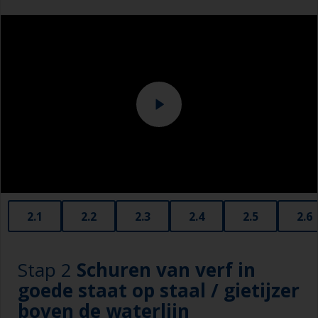
Overalls
2.1
2.2
2.3
2.4
2.5
2.6
Stap 2
Schuren van verf in
goede staat op staal / gietijzer
boven de waterlijn