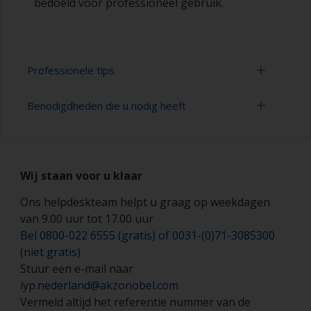
bedoeld voor professioneel gebruik.
Professionele tips
Benodigdheden die u nodig heeft
Schilderen met een verfroller:
U kunt snel grote gebieden schilderen met een
Schuurpapier 320-400 korrelgrootte
verfroller
(verschillende stappen voor applicatie van aflak)
Wij staan voor u klaar
De verfrollers moeten gemaakt zijn van schuim
Verfbak
met een gesloten celstructuur van een hoge
Ons helpdeskteam helpt u graag op weekdagen
dichtheid om de vorming van belletjes die
van 9.00 uur tot 17.00 uur
Verfrollers (geschikte soorten en grootten)
kunnen ontstaan bij het gebruik van verfrollers
Bel 0800-022 6555 (gratis) of 0031-(0)71-3085300
gemaakt van mohair of van schuim met grote
Schilderskwasten (geschikte soorten en
(niet gratis)
cellen tot een minimum te beperken.
grootten)
Stuur een e-mail naar
Als u schildert met rollers van vilt of mohair,
iyp.nederland@akzonobel.com
Kleefdoek of vezelvrije doeken
wikkel dan afplaktap rondom een nieuwe roller
Vermeld altijd het referentie nummer van de
en trek dit dan weg om zodoende losse vezels