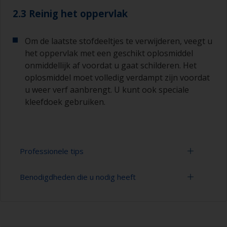
2.3 Reinig het oppervlak
Om de laatste stofdeeltjes te verwijderen, veegt u
het oppervlak met een geschikt oplosmiddel
onmiddellijk af voordat u gaat schilderen. Het
oplosmiddel moet volledig verdampt zijn voordat
u weer verf aanbrengt. U kunt ook speciale
kleefdoek gebruiken.
Professionele tips
Benodigdheden die u nodig heeft
Voorkom dat schuursporen zichtbaar zijn in de
laatste verflaag, door met grof schuurpapier te
beginnen en dan over te gaan op fijner
Schuurpapier 280-400 korrelgrootte
schuurpapier. Maak het verschil in korrelgrootte
(verschillende stappen voor
niet groter dan 100. Dit is vooral van belang bij