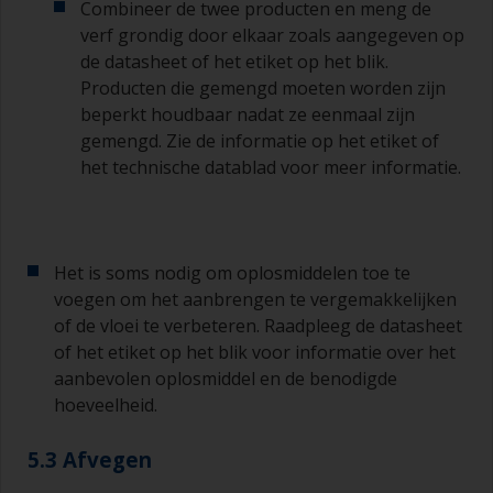
Combineer de twee producten en meng de
Andere nuttige tips:
verf grondig door elkaar zoals aangegeven op
de datasheet of het etiket op het blik.
Als u zakkers ziet ontstaan bij het aanbrengen
van de verf, dan is de verf te dun of u brengt te
Producten die gemengd moeten worden zijn
veel aan.
beperkt houdbaar nadat ze eenmaal zijn
gemengd. Zie de informatie op het etiket of
Gebruik geen verf rechtstreeks uit het blik, want
het technische datablad voor meer informatie.
daarmee kunt u vuil overhevelen en kan verf
vroegtijdig verouderen als gevolg van
verdamping van het oplosmiddel. Giet de
hoeveelheid die u in 30 minuten denkt te
gebruiken in een apart bakje of mengbeker.
Het is soms nodig om oplosmiddelen toe te
voegen om het aanbrengen te vergemakkelijken
Oude jampotjes of schone droge blikken kunnen
of de vloei te verbeteren. Raadpleeg de datasheet
nuttig zijn voor het mengen van de verf. Ook zijn
of het etiket op het blik voor informatie over het
metalen maatlepels van verschillende grootte
aanbevolen oplosmiddel en de benodigde
ideaal voor het afmeten van kleine
hoeveelheid.
hoeveelheden verf en verhardingsmiddel voor de
kleinere klussen.
5.3 Afvegen
Als er bij een van de verflagen die u aanbrengt