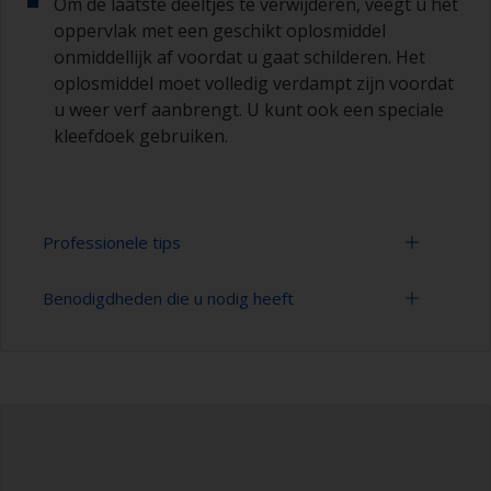
Om de laatste deeltjes te verwijderen, veegt u het
oppervlak met een geschikt oplosmiddel
onmiddellijk af voordat u gaat schilderen. Het
oplosmiddel moet volledig verdampt zijn voordat
u weer verf aanbrengt. U kunt ook een speciale
kleefdoek gebruiken.
Professionele tips
Benodigdheden die u nodig heeft
Schuur niet te hard, want u hoeft alleen maar de
glanslaag en/of geoxideerd materiaal op
verouderde gelcoats te verwijderen.
Schuurpapier 180-280 korrelgrootte
(verschillende stappen voor
Als u te hard schuurt, brengt u wellicht
oppervlaktevoorbehandeling)
poreusheid diep in de gelcoat aan de
oppervlakte wat lastig te vullen is.
Schoonmaakborstels
Ga voorzichtig te werk, zodat u niet over