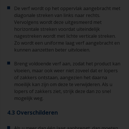
zorgen dat u de overschildertijd niet opnieuw
overschrijdt.
De verf wordt op het oppervlak aangebracht met
diagonale streken van links naar rechts.
Als er bij een van de lagen die u aanbrengt
Vervolgens wordt deze uitgesmeerd met
lopers of zakkers ontstaat (of als de lagen vuil
horizontale streken voordat uiteindelijk
blijken te bevatten), moeten deze weggeschuurd
nagestreken wordt met lichte verticale streken.
worden met schuurpapier korrelgrofte P120-220.
Zo wordt een uniforme laag verf aangebracht en
Begin met schuurpapier korrelgrofte P220 en als
dit steeds verstopt raakt, ga dan over op papier
kunnen aanzetten beter uitvloeien.
met korrelgrofte P120. Als u groffer
schuurpapier gebruikt, dan loopt u het risico dat
Breng voldoende verf aan, zodat het product kan
u te veel product verwijdert en/of te ver
vloeien, maar ook weer niet zoveel dat er lopers
doorschuurt en de ondergrond bloot komt te
of zakkers ontstaan, aangezien het daarna
liggen.
moeilijk kan zijn om deze te verwijderen. Als u
lopers of zakkers ziet, strijk deze dan zo snel
mogelijk weg.
4.3 Overschilderen
Als u meer dan één laag aanbrengt, dan moeten