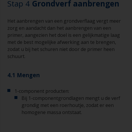
Stap 4
Grondverf aanbrengen
kleine verfrollers gebruiken die verkrijgbaar zijn
bij allerlei bouwmarkten en doe-het-zelfzaken.
Denk bijvoorbeeld aan radiatorrollers, die zijn
Het aanbrengen van een grondverflaag vergt meer
heel goed voor kleine en moeilijk te bereiken
zorg en aandacht dan het aanbrengen van een
gebieden.
primer, aangezien het doel is een gelijkmatige laag
met de best mogelijke afwerking aan te brengen,
Schilderen met een kwast:
zodat u bij het schuren niet door de primer heen
De kwasten moeten een middelgrote tot grote
schuurt.
breedte hebben, 75 – 150 mm en lange flexibele
haren
4.1 Mengen
Een kleinere kwast wordt gebruikt voor het
schilderen van moeilijk te bereiken gebieden.
1-component producten:
Was uw kwasten met het juiste oplosmiddel en
Bij 1-componentgrondlagen mengt u de verf
laat ze grondig drogen voordat u deze gebruikt,
grondig met een roerhoutje, zodat er een
om vervuiling te voorkomen.
homogene massa ontstaat.
De kwaliteit van de kwasten voor het
aanbrengen van primer is van minder belang dan