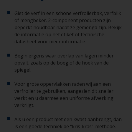
verdamping van het oplosmiddel. Giet de
hoeveelheid die u in 30 minuten denkt te
Giet de verf in een schone verfrollerbak, verfblik
gebruiken in een aparte verfrolbak of
of mengbeker. 2-component producten zijn
mengbeker.
beperkt houdbaar nadat ze gemengd zijn. Bekijk
Oude jampotjes of schone droge blikken kunnen
de informatie op het etiket of technische
nuttig zijn voor het mengen van de verf. Ook zijn
datasheet voor meer informatie.
metalen maatlepels van verschillende grootte
ideaal voor het afmeten van kleine
Begin ergens waar overlap van lagen minder
hoeveelheden verf en verhardingsmiddel voor de
opvalt, zoals op de boeg of de hoek van de
kleinere klussen.
spiegel.
Als u primers aanbrengt met antifouling
(aangroeiwerende verf), moet u ervoor zorgen
Voor grote oppervlakken raden wij aan een
dat de tijd tussen het einde van het aanbrengen
verfroller te gebruiken, aangezien dit sneller
van de epoxy primer en de eerste laag
werkt en u daarmee een uniforme afwerking
antifouling niet langer is dan vermeld op de
verkrijgt.
datasheet of het etiket. Dit is met name van
belang bij primers op basis van epoxyhars. Als u
Als u een product met een kwast aanbrengt, dan
deze intervaltijd mist, moet u de primer schuren
is een goede techniek de “kris-kras”-methode.
of een nieuwe laag aanbrengen en ervoor