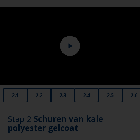
met een doekje dat is gedrenkt in oplosmiddel
Overalls
en veeg het gebied daarna meteen met een
schone doek om de vervuiling te verwijderen.
Gebruik een langzaam verdampend oplosmiddel,
zodat u voldoende tijd hebt om het oppervlak af
te vegen met de schone doek.
Vervang de doekjes regelmatig om te
voorkomen dat het vuil weer op het oppervlak
terugkomt.
2.1
2.2
2.3
2.4
2.5
2.6
Stap 2
Schuren van kale
polyester gelcoat