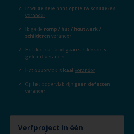
ik wil
de hele boot opnieuw schilderen
verander
Ik ga de
romp / hut / houtwerk /
schilderen
verander
Het deel dat ik wil gaan schilderen
is
gelcoat
verander
Het oppervlak is
kaal
verander
Op het oppervlak zijn
geen defecten
verander
Verfproject in één