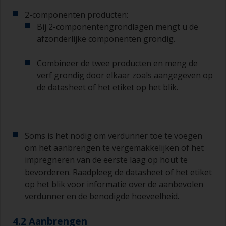
die voor het aanbrengen van grondverf en het
aflakken.
2-componenten producten:
Bij 2-componentengrondlagen mengt u de
U kunt aanzetten tot een minimum beperken
afzonderlijke componenten grondig.
door de kwast onder een hoek van 45° ten
opzichte van het oppervlak te houden.
Combineer de twee producten en meng de
verf grondig door elkaar zoals aangegeven op
Voor het schoonmaken van kwasten doet u wat
verdunner in een geschikte bak of pot, zodat u
de datasheet of het etiket op het blik.
deze kunt reinigen als de haren aan elkaar
beginnen te kleven vanwege droging of
verdikking van de verf.
Soms is het nodig om verdunner toe te voegen
Andere nuttige tips:
om het aanbrengen te vergemakkelijken of het
Als u zakkers ziet ontstaan bij het aanbrengen
impregneren van de eerste laag op hout te
van de verf, dan is de verf te dun of u brengt te
bevorderen. Raadpleeg de datasheet of het etiket
veel aan.
op het blik voor informatie over de aanbevolen
verdunner en de benodigde hoeveelheid.
Gebruik verf niet rechtstreeks uit het blik, want
daarmee kunt u vuil overhevelen en kan verf
4.2 Aanbrengen
vroegtijdig verouderen als gevolg van