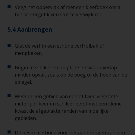
lopers of zakkers ontstaan (of als de verflagen
Veeg het oppervlak af met een kleefdoek om al
vuil blijken te bevatten), moeten deze
het achtergebleven stof te verwijderen.
weggeschuurd worden met schuurpapier met
een korrelgrofte P120-220. Begin met
schuurpapier korrelgrofte P220 en als dit steeds
5.4 Aanbrengen
verstopt raakt, ga dan over op papier met een
korrelgrofte P120. Als u groffer schuurpapier
Giet de verf in een schone verfrolbak of
gebruikt, dan loopt u het risico dat u te veel
product verwijdert en/of te ver doorschuurt en
mengbeker.
de ondergrond bloot komt te liggen.
Begin te schilderen op plaatsen waar overlap
minder opvalt zoals op de boeg of de hoek van de
spiegel.
Werk in een gebied van een of twee vierkante
meter per keer en schilder eerst met een kleine
kwast de afgeplakte randen van moeilijke
gebieden.
De beste methode voor het aanbrengen van een