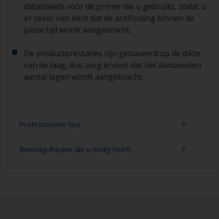
datasheets voor de primer die u gebruikt, zodat u
er zeker van bent dat de antifouling binnen de
juiste tijd wordt aangebracht.
De productprestaties zijn gebaseerd op de dikte
van de laag, dus zorg ervoor dat het aanbevolen
aantal lagen wordt aangebracht.
Professionele tips
Benodigdheden die u nodig heeft
Schilderen met een
verf
roller:
U kunt snel grote gebieden schilderen met een
Schuurpapier 120-220 korrelgrootte
verfroller.
(verschillende stappen voor
oppervlaktevoorbehandeling)
Voor de meeste toepassingen is een verfroller
van vilt of mohair met haren van 5-6 mm
Verfbak