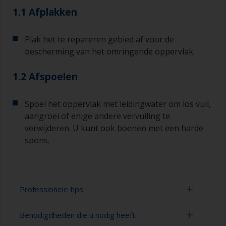
1.1 Afplakken
Plak het te repareren gebied af voor de
bescherming van het omringende oppervlak.
1.2 Afspoelen
Spoel het oppervlak met leidingwater om los vuil,
aangroei of enige andere vervuiling te
verwijderen. U kunt ook boenen met een harde
spons.
Professionele tips
Benodigdheden die u nodig heeft
U kunt zien of het oppervlak goed is ontvet door