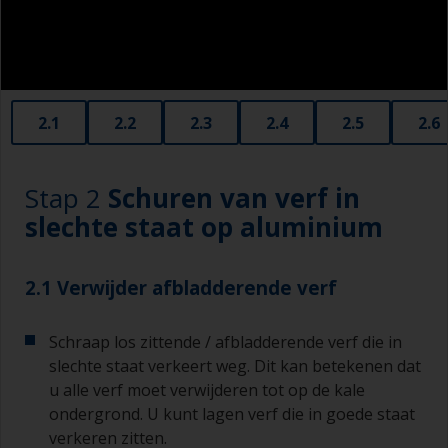
schuurspons met water.
Door de omringende omgeving af te plakken
voorkomt u dat andere oppervlakken vervuild
raken.
2.1
2.2
2.3
2.4
2.5
2.6
Stap 2
Schuren van verf in
slechte staat op aluminium
2.1 Verwijder afbladderende verf
Schraap los zittende / afbladderende verf die in
slechte staat verkeert weg. Dit kan betekenen dat
u alle verf moet verwijderen tot op de kale
ondergrond. U kunt lagen verf die in goede staat
verkeren zitten.