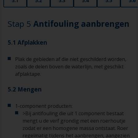
5.1
5.2
5.3
5.4
5.5
5.6
wind, zonlicht of de lucht een vel op de verf
ontstaat tijdens het gebruik.
Stap 5
Antifouling aanbrengen
Als het te schilderen gebied heel klein is, kunt u
kleine verfrollers gebruiken die verkrijgbaar zijn
bij allerlei bouwmarkten en doe-het-zelfzaken
5.1 Afplakken
Denk bijvoorbeeld aan radiatorrollers, die zijn
heel goed voor kleine en moeilijk te bereiken
gebieden.
Plak de gebieden af die niet geschilderd worden,
zoals de delen boven de waterlijn, met geschikt
Schilderen met een kwast:
afplaktape.
De kwasten moeten een middelgrote tot grote
breedte hebben, 75 – 150 mm en lange flexibele
5.2 Mengen
haren
1-component producten:
Een kleinere kwast wordt gebruikt voor het
>Bij antifouling die uit 1 component bestaat
schilderen van moeilijk te bereiken gebieden.
mengt u de verf grondig met een roerhoutje
Was uw kwasten met het juiste oplosmiddel en
zodat er een homogene massa ontstaat. Roer
laat ze grondig drogen voordat u deze gebruikt
regelmatig tijdens het aanbrengen, aangezien