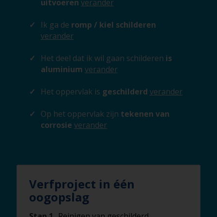
uitvoeren
verander
Ik ga de
romp / kiel schilderen
verander
Het deel dat ik wil gaan schilderen
is
aluminium
verander
Het oppervlak is
geschilderd
verander
Op het oppervlak zijn
tekenen van
corrosie
verander
Verfproject in één
oogopslag
Stap 1
Reinigen van geschilderd