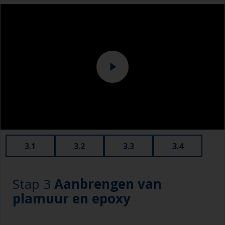
Schuurmachine en/of geschikte schuurblokken
Besteed extra aandacht aan de verflaag in
gebieden met klinknagels en lassen.
Onvoldoende voorbereiding kan later tot
problemen met het verfsysteem leiden.
Als u een verfafbijtmiddel gebruikt, moet dit
geschikt zijn voor aluminium.
Gebruik een schuurmachine voor de beste
resultaten.
3.1
3.2
3.3
3.4
Stap 3
Aanbrengen van
plamuur en epoxy