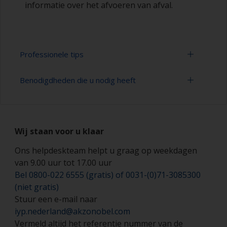
informatie over het afvoeren van afval.
Professionele tips
Benodigdheden die u nodig heeft
Schilderen met een
verf
roller:
U kunt snel grote gebieden schilderen met een
Halfgelaatsmasker
verfroller.
Wij staan voor u klaar
Verfrollers (geschikte soorten en grootten)
Voor het aanbrengen van antifouling is meestal
een verfroller van mohair met haren van 7-9 mm
Ons helpdeskteam helpt u graag op weekdagen
Schilderskwasten (geschikte soorten en
die bestand is tegen oplosmiddel geschikt. Voor
van 9.00 uur tot 17.00 uur
grootten)
dunnere antifouling moet een verfroller van
Bel 0800-022 6555 (gratis) of 0031-(0)71-3085300
mohair met haren van 5-6 mm die bestand is
Veiligheidsschoenen
(niet gratis)
tegen oplosmiddel worden gebruikt of een
verfroller gemaakt van schuim met een gesloten
Stuur een e-mail naar
Handbescherming (zoals per product
celstructuur van een hoge dichtheid.
iyp.nederland@akzonobel.com
aangegeven in het veiligheidsblad)
Vermeld altijd het referentie nummer van de