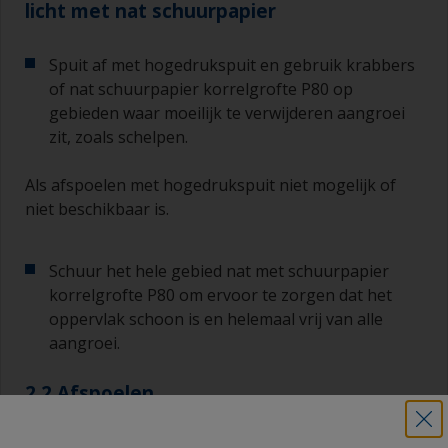
licht met nat schuurpapier
Spuit af met hogedrukspuit en gebruik krabbers
of nat schuurpapier korrelgrofte P80 op
gebieden waar moeilijk te verwijderen aangroei
zit, zoals schelpen.
Als afspoelen met hogedrukspuit niet mogelijk of
niet beschikbaar is.
Schuur het hele gebied nat met schuurpapier
korrelgrofte P80 om ervoor te zorgen dat het
oppervlak schoon is en helemaal vrij van alle
aangroei.
2.2 Afspoelen
Spoel het oppervlak met leidingwater.