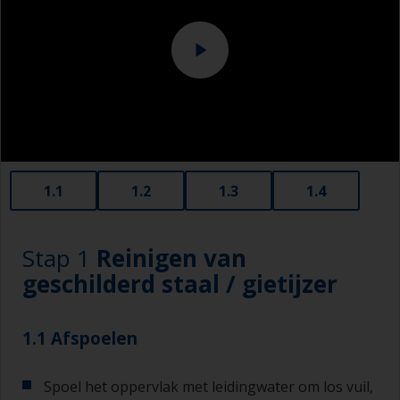
1.1
1.2
1.3
1.4
Stap 1
Reinigen van
geschilderd staal / gietijzer
1.1 Afspoelen
Spoel het oppervlak met leidingwater om los vuil,