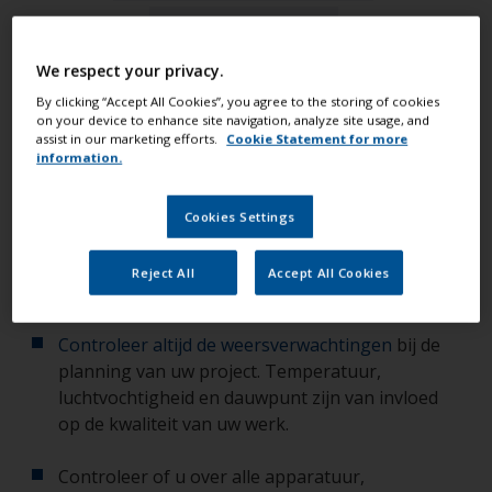
Afvalverwerking
We respect your privacy.
By clicking “Accept All Cookies”, you agree to the storing of cookies
Houd met de volgende dingen rekening voordat u
on your device to enhance site navigation, analyze site usage, and
assist in our marketing efforts.
Cookie Statement for more
aan een project begint, dan bereikt u de beste
information.
resultaten:
Cookies Settings
Geef uzelf voldoende tijd voor iedere fase van
Reject All
Accept All Cookies
het project zodat u niet hoeft te haasten.
Controleer altijd de weersverwachtingen
bij de
planning van uw project. Temperatuur,
luchtvochtigheid en dauwpunt zijn van invloed
op de kwaliteit van uw werk.
Controleer of u over alle apparatuur,