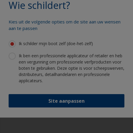
Wie schildert?
Laat het drogen.
Kies uit de volgende opties om de site aan uw wensen
aan te passen
Professionele tips
Ik schilder mijn boot zelf (doe-het-zelf)
Ik ben een professionele applicateur of retailer en heb
Benodigdheden die u nodig heeft
De verf gaat langer mee als u het gebied nat
een vergunning om professionele verfproducten voor
schuurt met schuurpapier korrelgrofte P120
boten te gebruiken. Deze optie is voor scheepswerven,
voor de verwijdering van de bovenste laag van
distributeurs, detailhandelaren en professionele
Schuurpapier 120 korrelgrootte (verschillende
de oude antifouling (de looglaag). Dit verlaagt
applicateurs.
stappen voor oppervlaktevoorbehandeling)
het risico van onthechtingsproblemen.
Oplosmiddel om schoon te maken
Zelfs al is de antifouling geschikt, raden we u
Site aanpassen
aan in lichte mate nat te schuren in de buurt van
Nitryl handschoenen
de waterlijn voor de beste hechting in dit gebied.
Stofmasker
Overalls