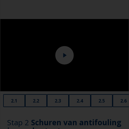
effectieve manier om de meeste aangroei te
Overalls
verwijderen.
Let op de afstand tussen het oppervlak en de
hogedrukreiniger. Sommige machines zijn
krachtig genoeg om het verfsysteem te
verwijderen.
Schenk speciaal aandacht aan de reiniging
rondom de waterlijn of andere gebieden met
zichtbare verontreiniging en gebruik hier een
schuurspons met water.
2.1
2.2
2.3
2.4
2.5
2.6
Stap 2
Schuren van antifouling