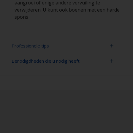
aangroei of enige andere vervuiling te
verwijderen. U kunt ook boenen met een harde
spons
Professionele tips
Benodigdheden die u nodig heeft
U kunt zien of het oppervlak goed is ontvet door
te controleren of het water bij het spoelen over
het oppervlak wordt verspreid. Kleine druppeltjes
Hogedrukreiniger
water zijn een aanwijzing dat het oppervlak niet
volledig is ontvet. Als dit het geval is, moet u het
Verlengstuk voor schoonmaakgereedschap
reinigingsproces herhalen.
Spons en/of doeken
Maak antifouling nooit schoon met
oplosmiddelen, aangezien daarmee het
Nitryl handschoenen
oppervlak kan worden beschadigd.
Veiligheidsschoenen
Reiniging met water onder hoge druk is een