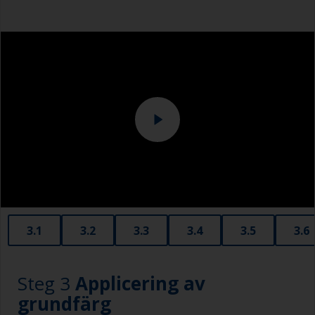
Overall
Slipmaskin och eller slipblock
3.1
3.2
3.3
3.4
3.5
3.6
Steg 3
Applicering av
grundfärg