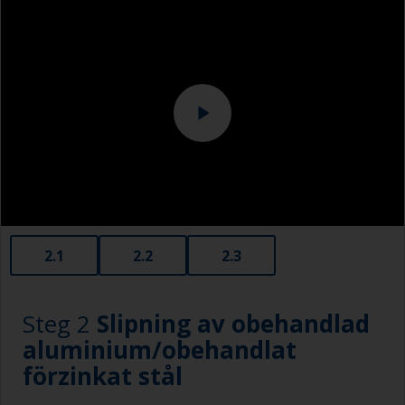
Skyddsskor
Byt ut trasorna regelbundet för att undvika att
Overall
smutsen sprids tillbaka till den rena ytan.
2.1
2.2
2.3
Steg 2
Slipning av obehandlad
aluminium/obehandlat
förzinkat stål