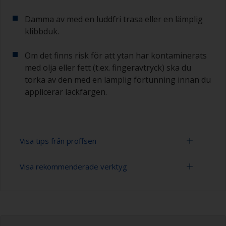
Damma av med en luddfri trasa eller en lämplig
klibbduk.
Om det finns risk för att ytan har kontaminerats
med olja eller fett (t.ex. fingeravtryck) ska du
torka av den med en lämplig förtunning innan du
applicerar lackfärgen.
Visa tips från proffsen
Visa rekommenderade verktyg
Arbeta med en roller:
Applicering av färg med en roller är en snabb
Slippapper 280-400 (varierande grovlek för
metod för att täcka stora ytor.
slipning av lackgrundfärg)
För bästa resultat, använd en skumroller med