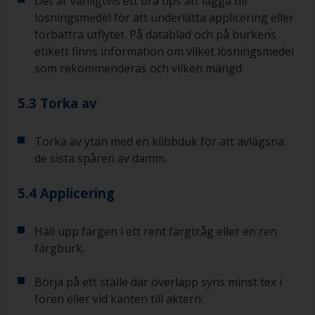
Det är vanligtvis ett bra tips att lägga till
papper och om det sätts igen kan du använda
lösningsmedel för att underlätta applicering eller
120 papper. Om du använder grövre slippapper
förbättra utflytet. På datablad och på burkens
riskerar du att avlägsna för mycket av produkten
etikett finns information om vilket lösningsmedel
och/eller slipa ner till underlaget.
som rekommenderas och vilken mängd.
5.3 Torka av
Torka av ytan med en klibbduk för att avlägsna
de sista spåren av damm.
5.4 Applicering
Häll upp färgen i ett rent färgtråg eller en ren
färgburk.
Börja på ett ställe där överlapp syns minst tex i
fören eller vid kanten till aktern.