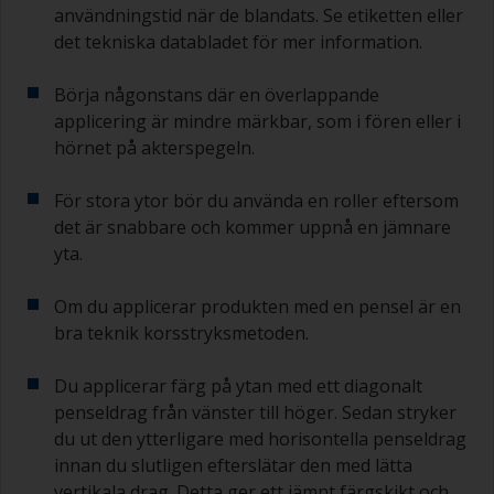
gäller särskilt för epoxibaserade grundfärger.
användningstid när de blandats. Se etiketten eller
Om du missar det här intervallet måste du
det tekniska databladet för mer information.
antingen slipa grundfärgen eller applicera ett till
skikt och se till att du inte missar
Börja någonstans där en överlappande
övermålningsintervallet vid detta andra försök.
applicering är mindre märkbar, som i fören eller i
Om något av de applicerade skikten börjar rinna
hörnet på akterspegeln.
(eller innehåller kontamineringar) som du
behöver slipa bort, använd 120–220 korn. Börja
För stora ytor bör du använda en roller eftersom
med 220 papper och om det sätts igen kan du
det är snabbare och kommer uppnå en jämnare
använda 120 papper. Om du använder grövre
yta.
slippapper riskerar du att avlägsna för mycket av
produkten och/eller slipa ner till underlaget.
Om du applicerar produkten med en pensel är en
bra teknik korsstryksmetoden.
Du applicerar färg på ytan med ett diagonalt
penseldrag från vänster till höger. Sedan stryker
du ut den ytterligare med horisontella penseldrag
innan du slutligen efterslätar den med lätta
vertikala drag. Detta ger ett jämnt färgskikt och