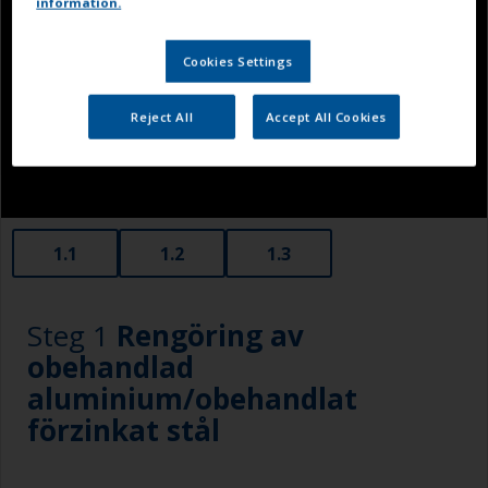
information.
Cookies Settings
Reject All
Accept All Cookies
1.1
1.2
1.3
Steg 1
Rengöring av
obehandlad
aluminium/obehandlat
förzinkat stål