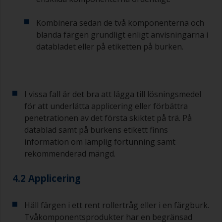
är den antingen för tunn eller så använder du för
mycket.
Kombinera sedan de två komponenterna och
blanda färgen grundligt enligt anvisningarna i
Undvik att använda färg direkt från burken
databladet eller på etiketten på burken.
eftersom det ökar risken för kontaminering och
att färgen åldras i förtid på grund av avdunstning
av lösningsmedel. Häll i stället uppvad du
förväntar dig att använda på 30 minuter i en
separat behållare.
I vissa fall är det bra att lägga till lösningsmedel
för att underlätta applicering eller förbättra
Gamla syltburkar eller torra, rena plåtburkar kan
penetrationen av det första skiktet på trä. På
vara användbara för blandning av färg.
datablad samt på burkens etikett finns
Metallmått i olika storlekar från mataffären är
även idealiska för att mäta små mängder färg
information om lämplig förtunning samt
och härdare för de mindre jobben.
rekommenderad mängd.
När du applicerar grundfärg med bottenfärg
4.2 Applicering
måste du se till att intervalltiden mellan slutet av
appliceringen av epoxigrundfärgen och det
första skiktet bottenfärg inte är längre än vad
Häll färgen i ett rent rollertråg eller i en färgburk.
som anges i databladet eller på etiketten. Detta
Tvåkomponentsprodukter har en begränsad