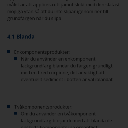
svåråtkomliga ställen.
målet är att applicera ett jämnt skikt med den slätast
möjliga ytan så att du inte slipar igenom ner till
Tvätta penslarna med lämpligt lösningsmedel
grundfärgen när du slipa
och torka dem grundligt innan du använder dem
för att undvika kontaminering.
4.1 Blanda
Kvaliteten på de penslar som krävs för
grundmålning är mindre kritisk än de som
används för applicering av lackgrundfärg eller
Enkomponentsprodukter:
lackfärg.
När du använder en enkomponent
lackgrundfärg blandar du färgen grundligt
För att minimera penseldrag bör du hålla
med en bred rörpinne, det är viktigt att
penseln i 45 graders vinkel mot ytan.
eventuellt sediment i botten är väl iblandat.
För att rengöra penslar, häll upp lite förtunning i
en lämplig behållare så att du kan göra rent dem
om dess borst börjar täppas till på grund av
härdad eller förtjockad färg.
Tvåkomponentsprodukter:
Om du använder en tvåkomponent
Andra användbara tips:
lackgrundfärg börjar du med att blanda de
Om du märker av rinningar när färgen appliceras
enskilda komponenterna ordentligt.