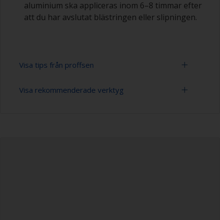
aluminium ska appliceras inom 6–8 timmar efter
att du har avslutat blästringen eller slipningen.
Visa tips från proffsen
Visa rekommenderade verktyg
För obehandlad aluminium är blästring den
bästa förbehandlingsmetoden eftersom det
skapar en bra profil och bra vidhäftning. Se till att
Slippapper 24-120 (varierande grovlek för
du bara använder aluminiumoxidkorn. Blästra
förbehandlingen)
inte med kopparslagg eftersom detta kommer
att främja allvarlig korrosion. Detta bör dock
Rengöringsborstar
endast utföras av en expert.
Dammsugare (eller tryckluft)
Var noga med att inte slipa över tätningsmedel
runt fönster eller beslag eftersom
Gummihandskar
tätningsmedlet kan förorena ytan. Täck dessa
ytor med maskeringstejp före slipning.
Dammfiltermask