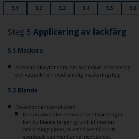
En mindre pensel bör användas för att måla
5.1
5.2
5.3
5.4
5.5
5.6
svåråtkomliga ställen.
Tvätta penslarna med lämpligt lösningsmedel
Steg 5
Applicering av lackfärg
och torka dem grundligt innan du använder dem
för att undvika kontaminering.
5.1 Maskera
Kvaliteten på de penslar som krävs för
applicering av lackgrundfärg bör vara samma
som du kommer att använda för lackfärgen.
Maskera alla ytor som inte ska målas, som beslag
Både naturliga borst och syntetiska borst kan
och vattenlinjen, med lämplig maskeringstejp.
användas.
5.2 Blanda
För att minimera penseldrag håller du penseln i
45 graders vinkel mot ytan.
Enkomponentsprodukter:
För att rengöra penslar, ha lite förtunning till
När du använder enkomponentslackfärger
hands i en lämplig behållare så att du kan göra
kan du blanda färgen grundligt med en
rent dem om dess borst börjar täppas till på
grund av härdad eller förtjockad färg.
omrörningspinne, vilket säkerställer att
eventuellt sediment är väl nedblandat.