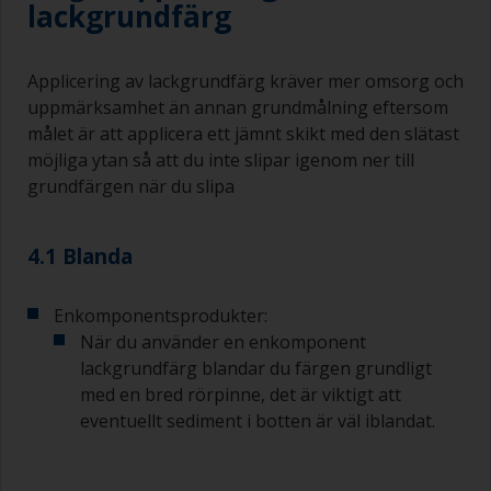
lackgrundfärg
Penslar ska vara av medelstor till stor bredd,
vanligtvis 75–150 mm med långt flexibelt borst.
Applicering av lackgrundfärg kräver mer omsorg och
En mindre pensel bör användas för att måla
uppmärksamhet än annan grundmålning eftersom
svåråtkomliga ställen.
målet är att applicera ett jämnt skikt med den slätast
möjliga ytan så att du inte slipar igenom ner till
Tvätta penslarna med lämpligt lösningsmedel
grundfärgen när du slipa
och torka dem grundligt innan du använder dem
för att undvika kontaminering.
4.1 Blanda
Kvaliteten på de penslar som krävs för
grundmålning är mindre kritisk än de som
används för applicering av lackgrundfärg eller
Enkomponentsprodukter:
lackfärg.
När du använder en enkomponent
lackgrundfärg blandar du färgen grundligt
För att minimera penseldrag bör du hålla
med en bred rörpinne, det är viktigt att
penseln i 45 graders vinkel mot ytan.
eventuellt sediment i botten är väl iblandat.
För att rengöra penslar, häll upp lite förtunning i
en lämplig behållare så att du kan göra rent dem
om dess borst börjar täppas till på grund av