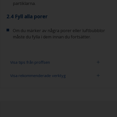
partiklarna.
2.4 Fyll alla porer
Om du märker av några porer eller luftbubblor
måste du fylla i dem innan du fortsätter.
Visa tips från proffsen
Visa rekommenderade verktyg
Var noga med att inte slipa över tätningsmedel
runt fönster eller beslag eftersom
tätningsmedlet kan förorena ytan. Täcka dessa
Slippapper 120 ( varierande grovlek för
ytor med maskeringstejp innan slipning.
förbehandlingen)
För stora och platta ytor rekommenderar vi att
Rengöringsborstar
du använder en excenterslip i kombination med
en dammsugare. För kurvor och kanter, slipa