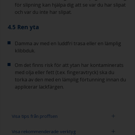
för slipning kan hjälpa dig att se var du har slipat
och var du inte har slipat.
4.5 Ren yta
Damma av med en luddfri trasa eller en lämplig
klibbduk.
Om det finns risk för att ytan har kontaminerats
med olja eller fett (t.ex. fingeravtryck) ska du
torka av den med en lämplig förtunning innan du
applicerar lackfärgen.
Visa tips från proffsen
Visa rekommenderade verktyg
Arbeta med en roller: