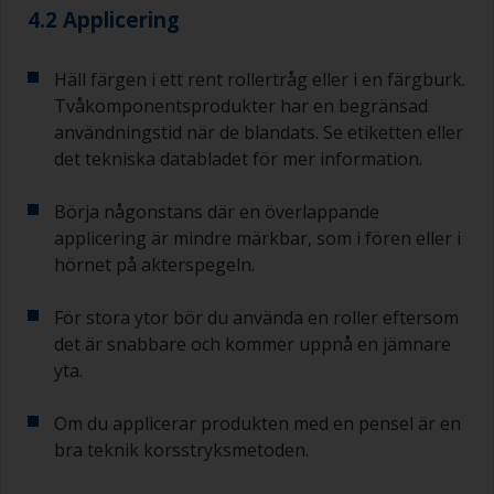
När du applicerar grundfärg med bottenfärg
4.2 Applicering
måste du se till att intervalltiden mellan slutet av
appliceringen av epoxigrundfärgen och det
första skiktet bottenfärg inte är längre än vad
Häll färgen i ett rent rollertråg eller i en färgburk.
som anges i databladet eller på etiketten. Detta
Tvåkomponentsprodukter har en begränsad
gäller särskilt för epoxibaserade grundfärger.
användningstid när de blandats. Se etiketten eller
Om du missar det här intervallet måste du
det tekniska databladet för mer information.
antingen slipa grundfärgen eller applicera ett till
skikt och se till att du inte missar
Börja någonstans där en överlappande
övermålningsintervallet vid detta andra försök.
applicering är mindre märkbar, som i fören eller i
Om något av de applicerade skikten börjar rinna
hörnet på akterspegeln.
(eller innehåller kontamineringar) som du
behöver slipa bort, använd 120–220 korn. Börja
För stora ytor bör du använda en roller eftersom
med 220 papper och om det sätts igen kan du
det är snabbare och kommer uppnå en jämnare
använda 120 papper. Om du använder grövre
yta.
slippapper riskerar du att avlägsna för mycket av
produkten och/eller slipa ner till underlaget.
Om du applicerar produkten med en pensel är en
bra teknik korsstryksmetoden.