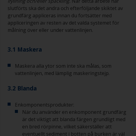
ifyllning och/eller spackling.
När detta arbete har
slutförts ska det andra och efterföljande skiktet av
grundfärg appliceras innan du fortsätter med
appliceringen av resten av det valda systemet för
målning över eller under vattenlinjen.
3.1 Maskera
Maskera alla ytor som inte ska målas, som
vattenlinjen, med lämplig maskeringstejp.
3.2 Blanda
Enkomponentsprodukter:
När du använder en enkomponent grundfärg
är det viktigt att blanda färgen grundligt med
en bred rörpinne, vilket säkerställer att
eventuellt sediment i botten på burken är väl