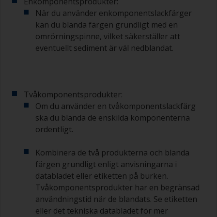
Enkomponentsprodukter:
För att rengöra penslar, ha lite förtunning till
När du använder enkomponentslackfärger
hands i en lämplig behållare så att du kan göra
kan du blanda färgen grundligt med en
rent dem om dess borst börjar täppas till på
grund av härdad eller förtjockad färg.
omrörningspinne, vilket säkerställer att
eventuellt sediment är väl nedblandat.
Andra användbara tips:
Om du får rinningar när färgen appliceras är den
antingen för tunn eller så använder du för
mycket.
Tvåkomponentsprodukter:
Om du använder en tvåkomponentslackfärg
Undvik att använda färg direkt från burken
ska du blanda de enskilda komponenterna
eftersom det ökar risken för kontaminering och
ordentligt.
att färgens lösningsmedel avdunstar. Häll i
stället upp vad du förväntar dig att använda
Kombinera de två produkterna och blanda
inom 30 minuter i en separat behållare.
färgen grundligt enligt anvisningarna i
Gamla syltburkar eller torra, rena plåtburkar kan
databladet eller etiketten på burken.
vara användbara för blandning av färg.
Tvåkomponentsprodukter har en begränsad
Metallmått i olika storlekar från mataffären är
användningstid när de blandats. Se etiketten
även idealiska för att mäta små mängder färg
eller det tekniska databladet för mer
och härdare för de mindre jobben.