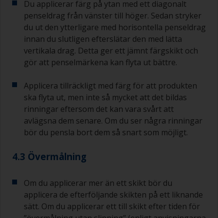
Du applicerar färg på ytan med ett diagonalt
penseldrag från vänster till höger. Sedan stryker
du ut den ytterligare med horisontella penseldrag
innan du slutligen efterslätar den med lätta
vertikala drag. Detta ger ett jämnt färgskikt och
gör att penselmärkena kan flyta ut bättre.
Applicera tillräckligt med färg för att produkten
ska flyta ut, men inte så mycket att det bildas
rinningar eftersom det kan vara svårt att
avlägsna dem senare. Om du ser några rinningar
bör du pensla bort dem så snart som möjligt.
4.3 Övermålning
Om du applicerar mer än ett skikt bör du
applicera de efterföljande skikten på ett liknande
sätt. Om du applicerar ett till skikt efter tiden för
”övermålning utan slipning” (enligt anvisningarna