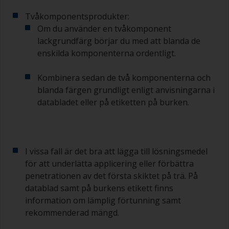
härdad eller förtjockad färg.
Tvåkomponentsprodukter:
Om du använder en tvåkomponent
Andra användbara tips:
lackgrundfärg börjar du med att blanda de
Om du märker av rinningar när färgen appliceras
enskilda komponenterna ordentligt.
är den antingen för tunn eller så använder du för
mycket.
Kombinera sedan de två komponenterna och
blanda färgen grundligt enligt anvisningarna i
Undvik att använda färg direkt från burken
databladet eller på etiketten på burken.
eftersom det ökar risken för kontaminering och
att färgen åldras i förtid på grund av avdunstning
av lösningsmedel. Häll i stället uppvad du
förväntar dig att använda på 30 minuter i en
separat behållare.
I vissa fall är det bra att lägga till lösningsmedel
för att underlätta applicering eller förbättra
Gamla syltburkar eller torra, rena plåtburkar kan
penetrationen av det första skiktet på trä. På
vara användbara för blandning av färg.
datablad samt på burkens etikett finns
Metallmått i olika storlekar från mataffären är
även idealiska för att mäta små mängder färg
information om lämplig förtunning samt
och härdare för de mindre jobben.
rekommenderad mängd.