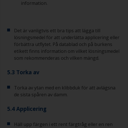
information.
Om du märker av att någon av de applicerade
skikten har rinningar (eller innehåller
kontaminering) som du behöver slipa bort, kan
du använda 120–220 korn. Börja med 220
Det är vanligtvis ett bra tips att lägga till
papper och om det sätts igen kan du använda
lösningsmedel för att underlätta applicering eller
120 papper. Om du använder grövre slippapper
förbättra utflytet. På datablad och på burkens
riskerar du att avlägsna för mycket av produkten
etikett finns information om vilket lösningsmedel
och/eller slipa ner till underlaget.
som rekommenderas och vilken mängd.
5.3 Torka av
Torka av ytan med en klibbduk för att avlägsna
de sista spåren av damm.
5.4 Applicering
Häll upp färgen i ett rent färgtråg eller en ren