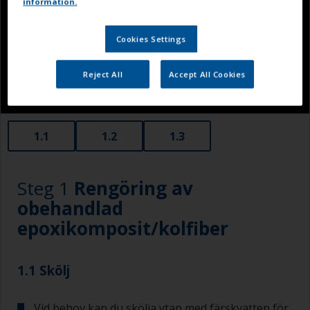
information.
Cookies Settings
Reject All
Accept All Cookies
1.1
1.2
1.3
Steg 1
Rengöring av
obehandlad
epoxikomposit/kolfiber
1.1 Skölj
Vid behov kan du skölja ytan med färskvatten för