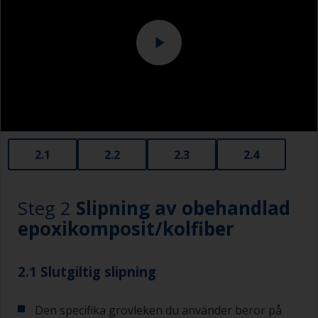
2.1
2.2
2.3
2.4
Steg 2
Slipning av obehandlad
epoxikomposit/kolfiber
2.1 Slutgiltig slipning
Den specifika grovleken du använder beror på