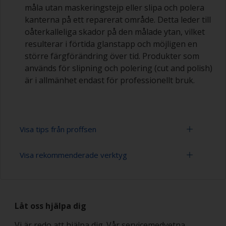
måla utan maskeringstejp eller slipa och polera
kanterna på ett reparerat område. Detta leder till
oåterkalleliga skador på den målade ytan, vilket
resulterar i förtida glanstapp och möjligen en
större färgförändring över tid. Produkter som
används för slipning och polering (cut and polish)
är i allmänhet endast för professionellt bruk.
Visa tips från proffsen
Visa rekommenderade verktyg
Arbeta med en roller:
Att måla med en roller är en snabb metod för
Slippapper 320-400 (varierande grovlek för
att täcka stora ytor.
slipning av lackfärg)
Låt oss hjälpa dig
Rollers bör vara av typen skumrollers med hög
Rollertråg
densitet och slutna celler för att minimera
Vi är redo att hjälpa dig. Vår servicemedvetna