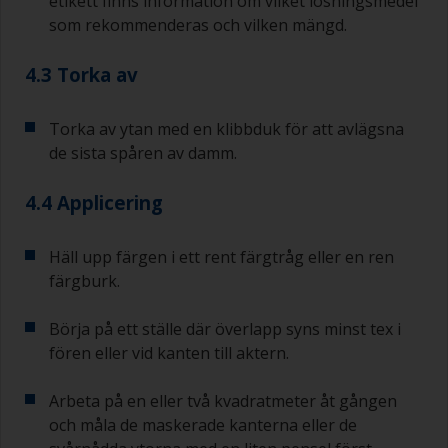
etikett finns information om vilket lösningsmedel
och härdare för de mindre jobben.
som rekommenderas och vilken mängd.
När du applicerar grundfärg med bottenfärg
måste du se till att intervalltiden mellan slutet av
4.3 Torka av
appliceringen av epoxigrundfärgen och det
första skiktet bottenfärg inte är längre än vad
Torka av ytan med en klibbduk för att avlägsna
som anges i databladet eller på etiketten. Detta
de sista spåren av damm.
gäller särskilt för epoxibaserade grundfärger.
Om du missar det här intervallet måste du
antingen slipa grundfärgen eller applicera ett till
4.4 Applicering
skikt och se till att du inte missar
övermålningsintervallet vid detta andra försök.
Häll upp färgen i ett rent färgtråg eller en ren
Om något av de applicerade skikten börjar rinna
färgburk.
(eller innehåller kontamineringar) som du
behöver slipa bort, använd 120–220 korn. Börja
Börja på ett ställe där överlapp syns minst tex i
med 220 papper och om det sätts igen kan du
fören eller vid kanten till aktern.
använda 120 papper. Om du använder grövre
slippapper riskerar du att avlägsna för mycket av
Arbeta på en eller två kvadratmeter åt gången
produkten och/eller slipa ner till underlaget.
och måla de maskerade kanterna eller de