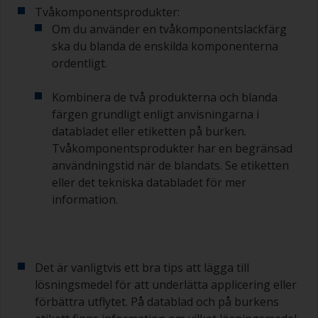
Tvåkomponentsprodukter:
en lämplig behållare så att du kan göra rent dem
Om du använder en tvåkomponentslackfärg
om dess borst börjar täppas till på grund av
härdad eller förtjockad färg.
ska du blanda de enskilda komponenterna
ordentligt.
Andra användbara tips:
Kombinera de två produkterna och blanda
Om du märker av rinningar när färgen appliceras
färgen grundligt enligt anvisningarna i
är den antingen för tunn eller så använder du för
mycket.
databladet eller etiketten på burken.
Tvåkomponentsprodukter har en begränsad
Undvik att använda färg direkt från burken
användningstid när de blandats. Se etiketten
eftersom det ökar risken för kontaminering och
eller det tekniska databladet för mer
att färgen åldras i förtid på grund av avdunstning
information.
av lösningsmedel. Häll i stället uppvad du
förväntar dig att använda på 30 minuter i en
separat behållare.
Gamla syltburkar eller torra, rena plåtburkar kan
Det är vanligtvis ett bra tips att lägga till
vara användbara för blandning av färg.
lösningsmedel för att underlätta applicering eller
Metallmått i olika storlekar från mataffären är
förbättra utflytet. På datablad och på burkens
även idealiska för att mäta små mängder färg