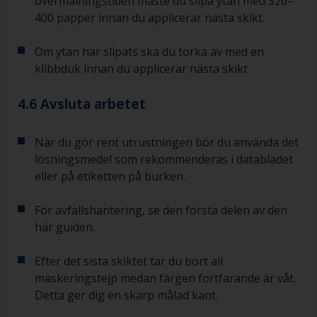
övermålningstiden måste du slipa ytan med 320–
400 papper innan du applicerar nästa skikt.
Om ytan har slipats ska du torka av med en
klibbduk innan du applicerar nästa skikt.
4.6 Avsluta arbetet
När du gör rent utrustningen bör du använda det
lösningsmedel som rekommenderas i databladet
eller på etiketten på burken.
För avfallshantering, se den första delen av den
här guiden.
Efter det sista skiktet tar du bort all
maskeringstejp medan färgen fortfarande är våt.
Detta ger dig en skarp målad kant.