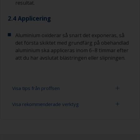
resultat.
2.4 Applicering
Aluminium oxiderar så snart det exponeras, så
det första skiktet med grundfärg på obehandlad
aluminium ska appliceras inom 6–8 timmar efter
att du har avslutat blästringen eller slipningen.
Visa tips från proffsen
Visa rekommenderade verktyg
För obehandlad aluminium är blästring den
bästa förbehandlingsmetoden eftersom det
skapar en bra profil och bra vidhäftning. Se till att
Slippapper 24-120 (varierande grovlek för
du bara använder aluminiumoxidkorn. Blästra
förbehandlingen)
inte med kopparslagg eftersom detta kommer
att främja allvarlig korrosion. Detta bör dock