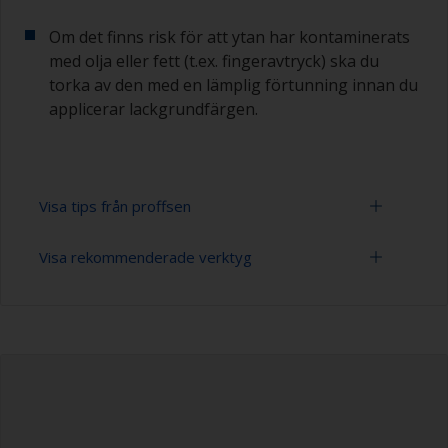
Om det finns risk för att ytan har kontaminerats
med olja eller fett (t.ex. fingeravtryck) ska du
torka av den med en lämplig förtunning innan du
applicerar lackgrundfärgen.
Visa tips från proffsen
Visa rekommenderade verktyg
Arbeta med en roller:
Att måla med en roller är en snabb metod för
slippapper 120-180, 320-400 (varierande grovlek
att täcka stora ytor.
för slipning av grundfärg)
För de flesta appliceringar är en filtroller eller
Rollertråg
mohairroller med lugglängd på 5–6 mm
lämplig.Innan du använder den, linda
Rollers (varierande typ och storlek)
maskeringstejp runt den nya rollern och dra
sedan av tejpen för att avlägsna alla lösa fibrer.