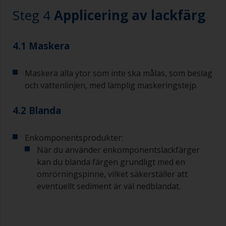
Steg 4
Applicering av lackfärg
Arbeta med en pensel:
Penslar ska vara av medelstor till stor bredd,
4.1 Maskera
vanligtvis 75–150 mm med långt flexibelt borst.
En mindre pensel bör användas för att måla
Maskera alla ytor som inte ska målas, som beslag
svåråtkomliga ställen.
och vattenlinjen, med lämplig maskeringstejp.
Tvätta penslarna med lämpligt lösningsmedel
4.2 Blanda
och torka dem grundligt innan du använder dem
för att undvika kontaminering.
Enkomponentsprodukter:
Kvaliteten på de penslar som krävs för
När du använder enkomponentslackfärger
grundmålning är mindre kritisk än de som
kan du blanda färgen grundligt med en
används för applicering av lackgrundfärg eller
lackfärg.
omrörningspinne, vilket säkerställer att
eventuellt sediment är väl nedblandat.
För att minimera penseldrag bör du hålla
penseln i 45 graders vinkel mot ytan.
För att rengöra penslar, häll upp lite förtunning i