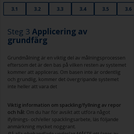
3.1
3.2
3.3
3.4
3.5
3.6
Steg 3
Applicering av
grundfärg
Grundmålning är en viktig del av målningsprocessen
eftersom det är den bas på vilken resten av systemet
kommer att appliceras. Om basen inte är ordentlig
och grundlig, kommer det övergripande systemet
inte heller att vara det
Viktig information om spackling/fyllning av repor
och hål:
Om du har för avsikt att utföra något
ifyllnings- och/eller spacklingsarbete, läs följande
anmärkning mycket noggrant.
På alla obehandlade underlag MÅSTE ett lager av