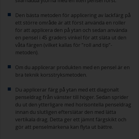
svårnådda ytorna med en liten pensel först.
Den bästa metoden för applicering av lackfärg på
ett större område är att först använda en roller
för att applicera den på ytan och sedan använda
en pensel i 45 graders vinkel för att släta ut den
våta färgen (vilket kallas för ”roll and tip”-
metoden).
Om du applicerar produkten med en pensel är en
bra teknik korsstryksmetoden.
Du applicerar färg på ytan med ett diagonalt
penseldrag från vänster till höger. Sedan sprider
du ut den ytterligare med horisontella penseldrag
innan du slutligen efterslätar den med lätta
vertikala drag. Detta ger ett jämnt färgskikt och
gör att penselmärkena kan flyta ut bättre.