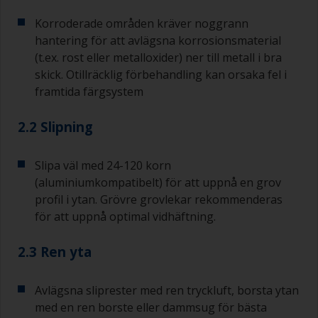
Korroderade områden kräver noggrann
hantering för att avlägsna korrosionsmaterial
(t.ex. rost eller metalloxider) ner till metall i bra
skick. Otillräcklig förbehandling kan orsaka fel i
framtida färgsystem
2.2 Slipning
Slipa väl med 24-120 korn
(aluminiumkompatibelt) för att uppnå en grov
profil i ytan. Grövre grovlekar rekommenderas
för att uppnå optimal vidhäftning.
2.3 Ren yta
Avlägsna sliprester med ren tryckluft, borsta ytan
med en ren borste eller dammsug för bästa