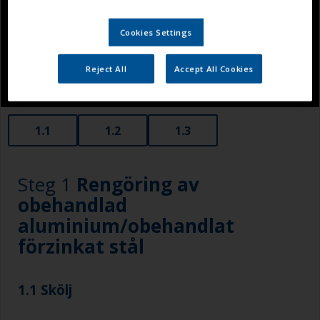
Cookies Settings
Reject All
Accept All Cookies
1.1
1.2
1.3
Steg 1
Rengöring av
obehandlad
aluminium/obehandlat
förzinkat stål
1.1 Skölj