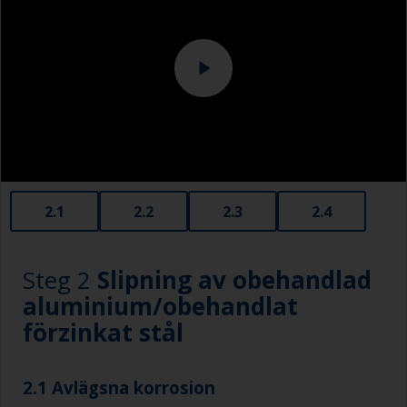
smutsen sprids tillbaka till den rena ytan.
2.1
2.2
2.3
2.4
Steg 2
Slipning av obehandlad
aluminium/obehandlat
förzinkat stål
2.1 Avlägsna korrosion