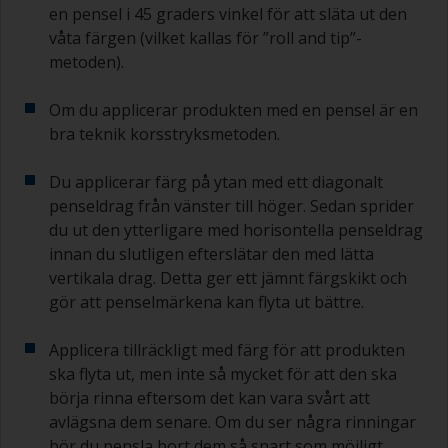
en pensel i 45 graders vinkel för att släta ut den
våta färgen (vilket kallas för ”roll and tip”-
metoden).
Om du applicerar produkten med en pensel är en
bra teknik korsstryksmetoden.
Du applicerar färg på ytan med ett diagonalt
penseldrag från vänster till höger. Sedan sprider
du ut den ytterligare med horisontella penseldrag
innan du slutligen efterslätar den med lätta
vertikala drag. Detta ger ett jämnt färgskikt och
gör att penselmärkena kan flyta ut bättre.
Applicera tillräckligt med färg för att produkten
ska flyta ut, men inte så mycket för att den ska
börja rinna eftersom det kan vara svårt att
avlägsna dem senare. Om du ser några rinningar
bör du pensla bort dem så snart som möjligt.