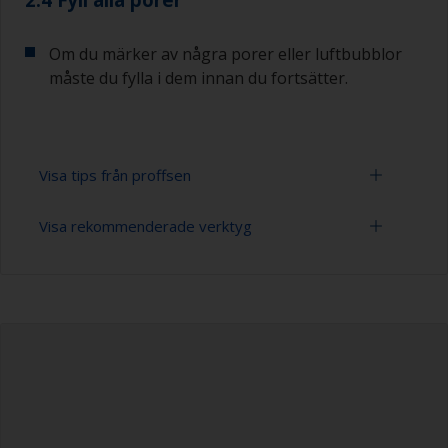
Om du märker av några porer eller luftbubblor
måste du fylla i dem innan du fortsätter.
Visa tips från proffsen
Visa rekommenderade verktyg
Var noga med att inte slipa över tätningsmedel
runt fönster eller beslag eftersom
tätningsmedlet kan förorena ytan. Täcka dessa
Slippapper 120 ( varierande grovlek för
ytor med maskeringstejp innan slipning.
förbehandlingen)
För stora och platta ytor rekommenderar vi att
Rengöringsborstar
du använder en excenterslip i kombination med
en dammsugare. För kurvor och kanter, slipa
Dammsugare (eller tryckluft)
endast för hand. Och kom ihåg att slippappret
ska vara tätt monterat runt en mellanläggsplatta
Rengöringsförtunning
eller mjukt skumgummi. Detta förhindrar dig