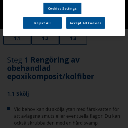
Cookies Settings
Reject All
Accept All Cookies
1.1
1.2
1.3
Steg 1
Rengöring av
obehandlad
epoxikomposit/kolfiber
1.1 Skölj
Vid behov kan du skölja ytan med färskvatten för
att avlägsna smuts eller eventuella flagor. Du kan
också skrubba den med en hård svamp.