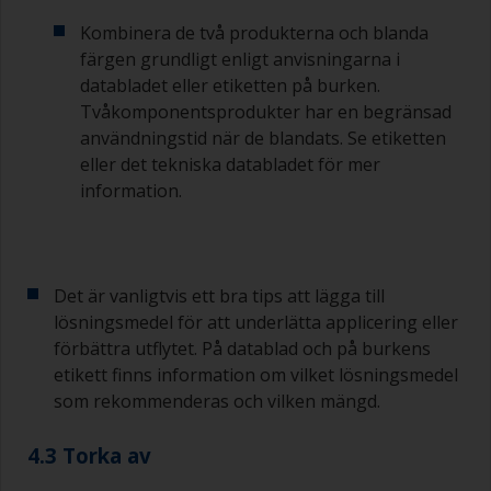
Kombinera de två produkterna och blanda
Om du märker av rinningar när färgen appliceras
färgen grundligt enligt anvisningarna i
är den antingen för tunn eller så använder du för
mycket.
databladet eller etiketten på burken.
Tvåkomponentsprodukter har en begränsad
Undvik att använda färg direkt från burken
användningstid när de blandats. Se etiketten
eftersom det ökar risken för kontaminering och
eller det tekniska databladet för mer
att färgen åldras i förtid på grund av avdunstning
information.
av lösningsmedel. Häll i stället uppvad du
förväntar dig att använda på 30 minuter i en
separat behållare.
Gamla syltburkar eller torra, rena plåtburkar kan
Det är vanligtvis ett bra tips att lägga till
vara användbara för blandning av färg.
lösningsmedel för att underlätta applicering eller
Metallmått i olika storlekar från mataffären är
förbättra utflytet. På datablad och på burkens
även idealiska för att mäta små mängder färg
etikett finns information om vilket lösningsmedel
och härdare för de mindre jobben.
som rekommenderas och vilken mängd.
När du applicerar grundfärg med bottenfärg
måste du se till att intervalltiden mellan slutet av
4.3 Torka av
appliceringen av epoxigrundfärgen och det