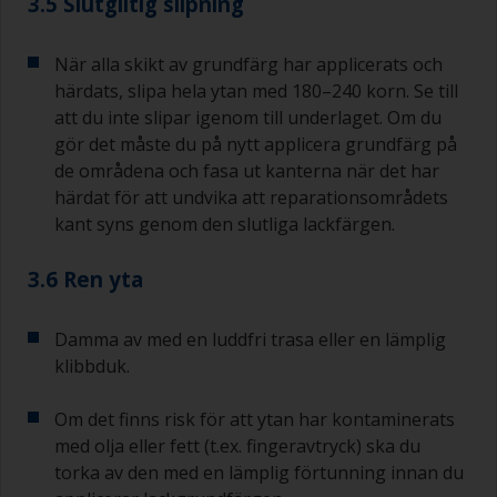
3.5 Slutgiltig slipning
När alla skikt av grundfärg har applicerats och
härdats, slipa hela ytan med 180–240 korn. Se till
att du inte slipar igenom till underlaget. Om du
gör det måste du på nytt applicera grundfärg på
de områdena och fasa ut kanterna när det har
härdat för att undvika att reparationsområdets
kant syns genom den slutliga lackfärgen.
3.6 Ren yta
Damma av med en luddfri trasa eller en lämplig
klibbduk.
Om det finns risk för att ytan har kontaminerats
med olja eller fett (t.ex. fingeravtryck) ska du
torka av den med en lämplig förtunning innan du