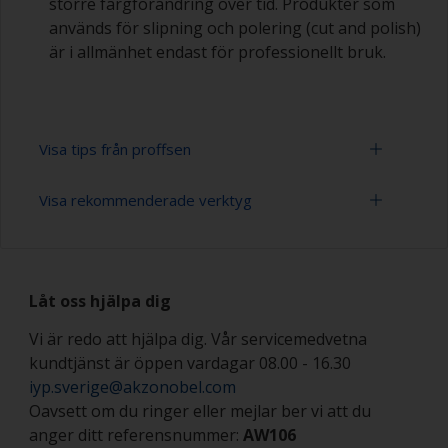
större färgförändring över tid. Produkter som
används för slipning och polering (cut and polish)
är i allmänhet endast för professionellt bruk.
Visa tips från proffsen
Visa rekommenderade verktyg
Arbeta med en roller:
Att måla med en roller är en snabb metod för
Slippapper 320-400 (varierande grovlek för
att täcka stora ytor.
slipning av lackfärg)
Låt oss hjälpa dig
Rollers bör vara av typen skumrollers med hög
Rollertråg
densitet och slutna celler för att minimera
Vi är redo att hjälpa dig. Vår servicemedvetna
bildandet av bubblor som kan uppstå med
kundtjänst är öppen vardagar 08.00 - 16.30
Rollers (varierande typ och storlek)
mohairrollers eller skumrollers med stora celler.
iyp.sverige@akzonobel.com
Penslar (passande storlek)
Oavsett om du ringer eller mejlar ber vi att du
Om du använder filtrollers eller mohairrollers,
kan du vira maskeringstejp runt den nya rollern
anger ditt referensnummer:
AW106
Klibbduk eller luddfri trasa