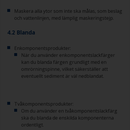
En mindre pensel bör användas för att måla
Maskera alla ytor som inte ska målas, som beslag
svåråtkomliga ställen.
och vattenlinjen, med lämplig maskeringstejp.
Tvätta penslarna med lämpligt lösningsmedel
4.2 Blanda
och torka dem grundligt innan du använder dem
för att undvika kontaminering.
Enkomponentsprodukter:
Kvaliteten på de penslar som krävs för
När du använder enkomponentslackfärger
grundmålning är mindre kritisk än de som
kan du blanda färgen grundligt med en
används för applicering av lackgrundfärg eller
lackfärg.
omrörningspinne, vilket säkerställer att
eventuellt sediment är väl nedblandat.
För att minimera penseldrag bör du hålla
penseln i 45 graders vinkel mot ytan.
För att rengöra penslar, häll upp lite förtunning i
Tvåkomponentsprodukter:
en lämplig behållare så att du kan göra rent dem
Om du använder en tvåkomponentslackfärg
om dess borst börjar täppas till på grund av
härdad eller förtjockad färg.
ska du blanda de enskilda komponenterna
ordentligt.
Andra användbara tips: