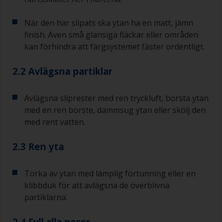
När den har slipats ska ytan ha en matt, jämn
finish. Även små glansiga fläckar eller områden
kan förhindra att färgsystemet fäster ordentligt.
2.2 Avlägsna partiklar
Avlägsna sliprester med ren tryckluft, borsta ytan
med en ren borste, dammsug ytan eller skölj den
med rent vatten.
2.3 Ren yta
Torka av ytan med lämplig förtunning eller en
klibbduk för att avlägsna de överblivna
partiklarna.
2.4 Fyll alla porer