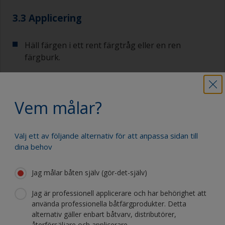
3.3 Applicering
Häll färgen i ett rent färgtråg eller en ren
färgburk.
Börja någonstans där en överlappande
applicering är mindre märkbar, som i fören eller i
Vem målar?
hörnet på akterspegeln.
För stora ytor bör du använda en roller eftersom
Välj ett av följande alternativ för att anpassa sidan till
det är snabbare och kommer uppnå en jämnare
dina behov
yta.
Jag målar båten själv (gör-det-själv)
Om du applicerar produkten med en pensel är en
bra teknik korsstryksmetoden.
Jag är professionell applicerare och har behörighet att
använda professionella båtfärgprodukter. Detta
Du applicerar färg på ytan med ett diagonalt
alternativ gäller enbart båtvarv, distributörer,
återförsäljare och applicerare..