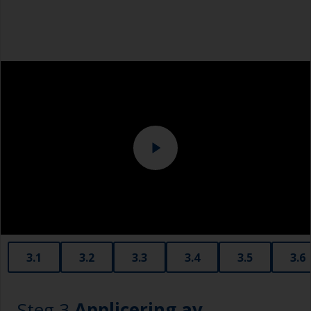
från att slipa igenom det lager du vill slipa.
Gummihandskar
Dammfiltermask
Klibbduk eller luddfri trasa
Overall
Slipmaskin och eller slipblock
3.1
3.2
3.3
3.4
3.5
3.6
Steg 3
Applicering av