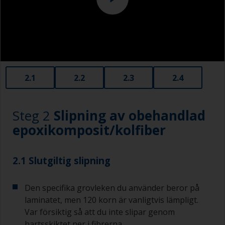
2.1
2.2
2.3
2.4
Steg 2
Slipning av obehandlad
epoxikomposit/kolfiber
2.1 Slutgiltig slipning
Den specifika grovleken du använder beror på
laminatet, men 120 korn är vanligtvis lämpligt.
Var försiktig så att du inte slipar genom
hartsskiktet ner i fibrerna.