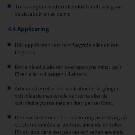
första skiktet bottenfärg inte är längre än vad
Torka av ytan med en klibbduk för att avlägsna
som anges i databladet eller på etiketten. Detta
de sista spåren av damm.
gäller särskilt för epoxibaserade grundfärger.
Om du missar det här intervallet måste du
antingen slipa grundfärgen eller applicera ett till
4.4 Applicering
skikt och se till att du inte missar
övermålningsintervallet vid detta andra försök.
Häll upp färgen i ett rent färgtråg eller en ren
Om något av de applicerade skikten börjar rinna
färgburk.
(eller innehåller kontamineringar) som du
behöver slipa bort, använd 120–220 korn. Börja
Börja på ett ställe där överlapp syns minst tex i
med 220 papper och om det sätts igen kan du
fören eller vid kanten till aktern.
använda 120 papper. Om du använder grövre
slippapper riskerar du att avlägsna för mycket av
Arbeta på en eller två kvadratmeter åt gången
produkten och/eller slipa ner till underlaget.
och måla de maskerade kanterna eller de
svårnådda ytorna med en liten pensel först.
Den bästa metoden för applicering av lackfärg på
ett större område är att först använda en roller
för att applicera den på ytan och sedan använda