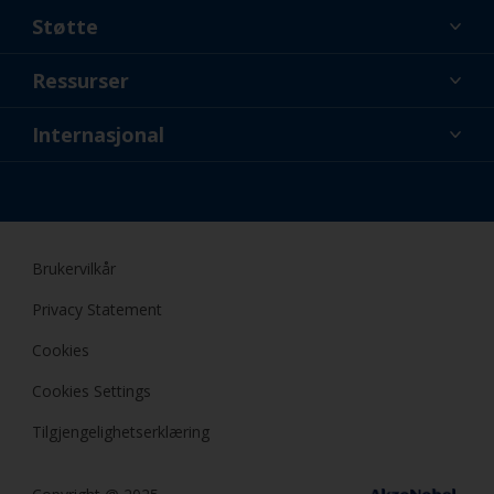
Støtte
Om oss
Ressurser
Kontakt
Nyheter
Internasjonal
Forhandlere og profesjonelle
NOR
Gjør-det-selv (DIY) maler
Brukervilkår
Privacy Statement
Cookies
Cookies Settings
Tilgjengelighetserklæring