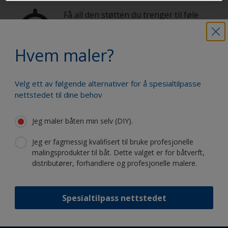
Få all den støtten du trenger til føle
deg trygg på å male selv
Hvem maler?
Dra fordel av vår stadige nyskapning
Velg ett av følgende alternativer for å spesialtilpasse
og vitenskapelige kompetanse
nettstedet til dine behov
Jeg maler båten min selv (DIY).
Jeg er fagmessig kvalifisert til bruke profesjonelle
malingsprodukter til båt. Dette valget er for båtverft,
Følg International:
distributører, forhandlere og profesjonelle malere.
Spesialtilpass nettstedet