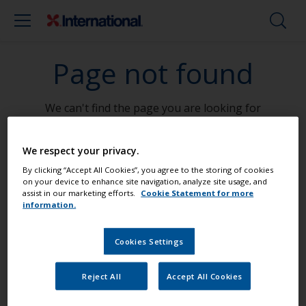
Page not found
We can't find the page you are looking for
Go To Home
We respect your privacy.
By clicking “Accept All Cookies”, you agree to the storing of cookies
on your device to enhance site navigation, analyze site usage, and
assist in our marketing efforts.
Cookie Statement for more
Mal båten din som en proff
information.
Cookies Settings
Finn de beste produktene for å holde
båten din i topp stand
Reject All
Accept All Cookies