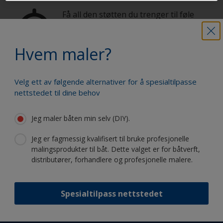
Få all den støtten du trenger til føle
deg trygg på å male selv
Hvem maler?
Dra fordel av vår stadige nyskapning
Velg ett av følgende alternativer for å spesialtilpasse
og vitenskapelige kompetanse
nettstedet til dine behov
Jeg maler båten min selv (DIY).
Jeg er fagmessig kvalifisert til bruke profesjonelle
malingsprodukter til båt. Dette valget er for båtverft,
Følg International:
distributører, forhandlere og profesjonelle malere.
Spesialtilpass nettstedet