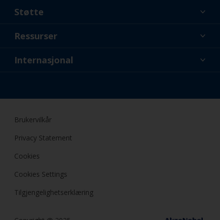
Støtte
Om oss
Ressurser
Kontakt
Nyheter
Internasjonal
Forhandlere og profesjonelle
NOR
Gjør-det-selv (DIY) maler
Brukervilkår
Privacy Statement
Cookies
Cookies Settings
Tilgjengelighetserklæring