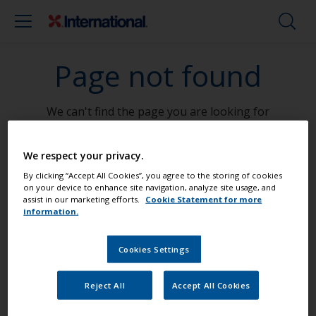
Page not found
We can't find the page you are looking for
Go To Home
We respect your privacy.
By clicking “Accept All Cookies”, you agree to the storing of cookies
on your device to enhance site navigation, analyze site usage, and
assist in our marketing efforts.
Cookie Statement for more
Mal båten din som en proff
information.
Cookies Settings
Finn de beste produktene for å holde
båten din i topp stand
Reject All
Accept All Cookies