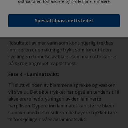
prosessen vil mer vann trekkes inn i cellen i et
distributører, forhandlere og profesjonelle malere.
forsøk på å utjevne konsentrasjonen i med det som
er utenfor cellen. Denne syklusen gjentas
Spesialtilpass nettstedet
kontinuerlig.
Fase 3 – Dannelse av blæer:
Resultatet av mer vann som kontinuerlig trekkes
inn i cellen er en økning i trykk som fører til den
svellingen dannelse av blæer som man ofte kan se
på skrog angrepet av plastpest.
Fase 4 – Laminatsvikt:
Til slutt vil noen av blemmene sprekke og væsken
vil sive ut. Det økte trykket har også en tendens til å
akselerere nedbrytningen av den laminerte
harpiksen. Dypere inn laminatet kan større blæer
sammen med det resulterende høyere trykket føre
til forskjellige nivåer av laminatsvikt.