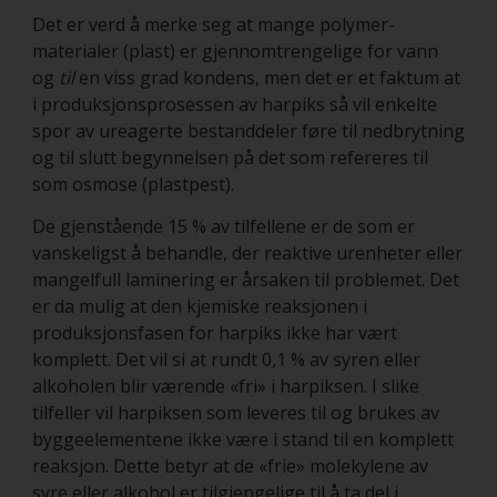
Det er verd å merke seg at mange polymer-
materialer (plast) er gjennomtrengelige for vann
og
til
en viss grad kondens, men det er et faktum at
i produksjonsprosessen av harpiks så vil enkelte
spor av ureagerte bestanddeler føre til nedbrytning
og til slutt begynnelsen på det som refereres til
som osmose (plastpest).
De gjenstående 15 % av tilfellene er de som er
vanskeligst å behandle, der reaktive urenheter eller
mangelfull laminering er årsaken til problemet. Det
er da mulig at den kjemiske reaksjonen i
produksjonsfasen for harpiks ikke har vært
komplett. Det vil si at rundt 0,1 % av syren eller
alkoholen blir værende «fri» i harpiksen. I slike
tilfeller vil harpiksen som leveres til og brukes av
byggeelementene ikke være i stand til en komplett
reaksjon. Dette betyr at de «frie» molekylene av
syre eller alkohol er tilgjengelige til å ta del i