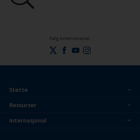
Følg International:
Støtte
Om oss
Ressurser
Kontakt
Nyheter
Internasjonal
Forhandlere og profesjonelle
NOR