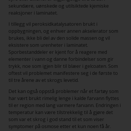
sekundære, uønskede og utilsiktede kjemiske
reaksjoner i laminatet.
I tillegg vil peroksidkatalysatoren brukt i
oppbygningen, og enhver annen akselerator som
brukes, ikke bli del av den solide massen og vil
eksistere som urenheter i laminatet.
Sporbestanddeler er kjent for å reagere med
elementer i vann og danne forbindelser som gir
trykk, noe som igjen blir til blæer i gelcoaten. Som
oftest vil problemet manifestere seg i de første to
til tre årene av et skrogs levetid.
Det kan også oppstå problemer når et fartøy som
har vært brukt rimelig lenge i kalde farvann flyttes
til er region med lang varmere farvann. Endringen i
temperatur kan være tilstrekkelig til å gjøre det
som var et skrog i god stand til et som viser
symptomer på osmose etter et kun noen få år.