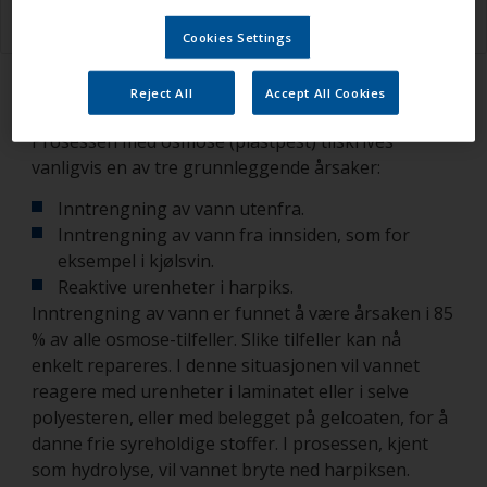
Cookies Settings
Reject All
Accept All Cookies
Hva er årsaken
Prosessen med osmose (plastpest) tilskrives
vanligvis en av tre grunnleggende årsaker:
Inntrengning av vann utenfra.
Inntrengning av vann fra innsiden, som for
eksempel i kjølsvin.
Reaktive urenheter i harpiks.
Inntrengning av vann er funnet å være årsaken i 85
% av alle osmose-tilfeller. Slike tilfeller kan nå
enkelt repareres. I denne situasjonen vil vannet
reagere med urenheter i laminatet eller i selve
polyesteren, eller med belegget på gelcoaten, for å
danne frie syreholdige stoffer. I prosessen, kjent
som hydrolyse, vil vannet bryte ned harpiksen.