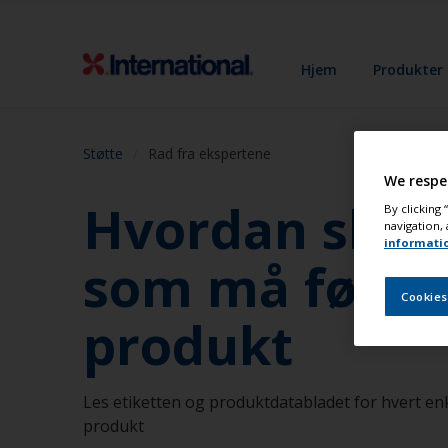
Hjem
Produkter
Støtte
Rad fra ekspertene
We respe
Hvordan skal j
By clicking
navigation, 
informati
som må følges
Cookies
produkt
Les etiketten og produktdatabladet for hvert enk
produkt