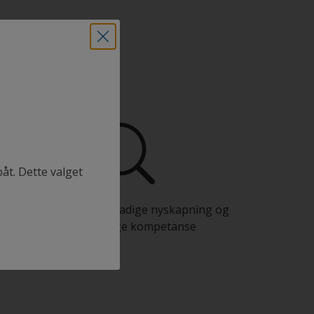
båt. Dette valget
Dra fordel av vår stadige nyskapning og
vitenskapelige kompetanse