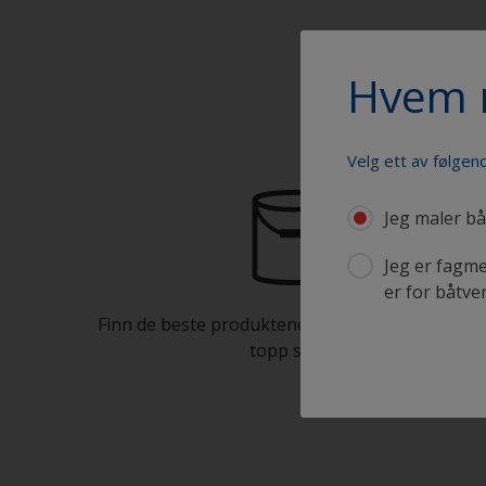
Hvem 
Velg ett av følgend
Jeg maler bå
Jeg er fagme
er for båtve
Finn de beste produktene for å holde båten din 
topp stand