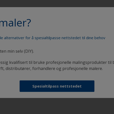
maler?
Mal båten din som en proff
e alternativer for å spesialtilpasse nettstedet til dine behov
ten min selv (DIY).
ssig kvalifisert til bruke profesjonelle malingsprodukter til 
rft, distributører, forhandlere og profesjonelle malere.
i
Få all den støtten du trenger til føle deg trygg på
å male selv
Spesialtilpass nettstedet