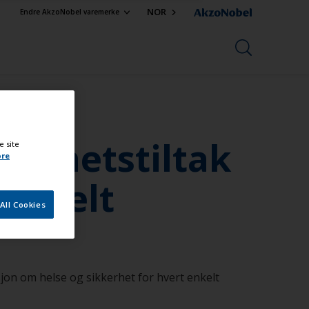
NOR
Endre AkzoNobel varemerke
kkerhetstiltak
e site
ore
pesielt
All Cookies
sjon om helse og sikkerhet for hvert enkelt