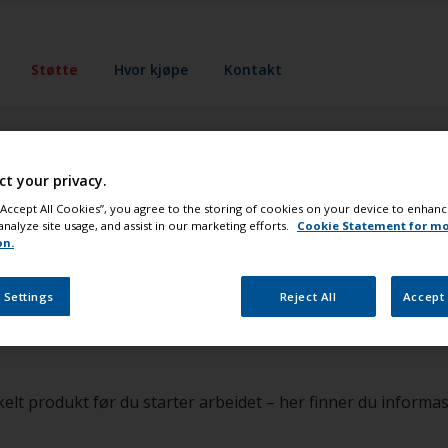
Støtte
Hvor kjøpe
Kontakt
ct your privacy.
eg vite hvilke si
 “Accept All Cookies”, you agree to the storing of cookies on your device to enhanc
analyze site usage, and assist in our marketing efforts.
Cookie Statement for m
on.
 ved bruk av et s
 Settings
Reject All
Accept 
elt produkt før du starter arbeidet – her finner du informa