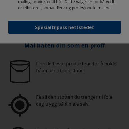
malingsprodukter til båt. Dette valget er for båtverft,
det er behov for, og du vil få et nyttig
distributører, forhandlere og profesjonelle malere.
overslag.
Hvor mye produkt trenger jeg?
Spesialtilpass nettstedet
Mal båten din som en proff
Finn de beste produktene for å holde
båten din i topp stand
Få all den støtten du trenger til føle
deg trygg på å male selv