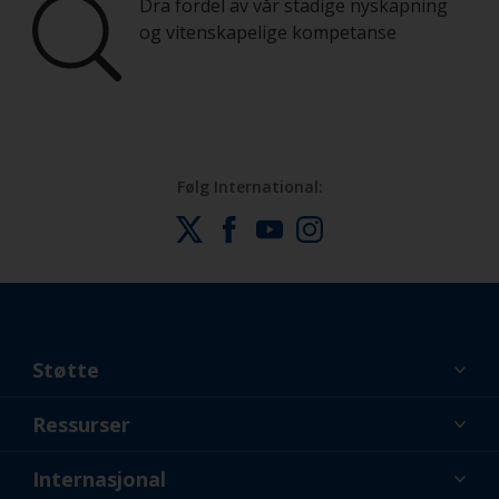
Dra fordel av vår stadige nyskapning
og vitenskapelige kompetanse
Følg International:
Støtte
Om oss
Ressurser
Kontakt
Nyheter
Internasjonal