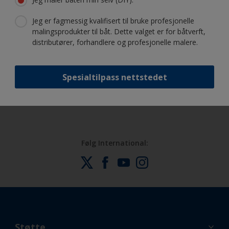
Få all den støtten du trenger til føle
deg trygg på å male selv
Jeg er fagmessig kvalifisert til bruke profesjonelle
malingsprodukter til båt. Dette valget er for båtverft,
distributører, forhandlere og profesjonelle malere.
Dra fordel av vår stadige nyskapning
og vitenskapelige kompetanse
Spesialtilpass nettstedet
Følg International:
Støtte