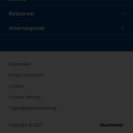
Om oss
Ressurser
Kontakt
Nyheter
Internasjonal
Forhandlere og profesjonelle
NOR
Gjør-det-selv (DIY) maler
Brukervilkår
Privacy Statement
Cookies
Cookies Settings
Tilgjengelighetserklæring
Copyright @ 2025