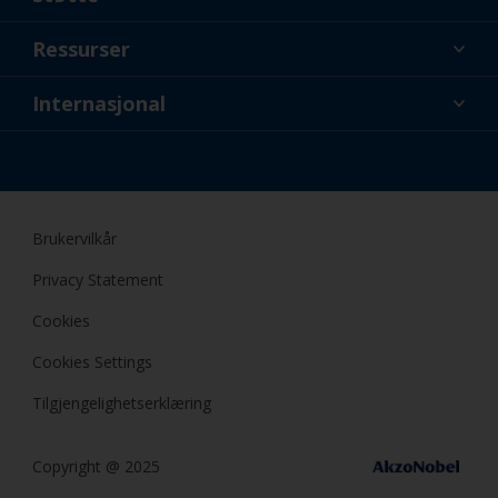
Om oss
Ressurser
Kontakt
Nyheter
Internasjonal
Forhandlere og profesjonelle
NOR
Gjør-det-selv (DIY) maler
Brukervilkår
Privacy Statement
Cookies
Cookies Settings
Tilgjengelighetserklæring
Copyright @ 2025