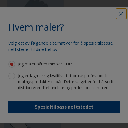
Hvem maler?
Velg ett av følgende alternativer for å spesialtilpasse
nettstedet til dine behov
Jeg maler båten min selv (DIY).
La dette ligge på overflaten. Produktet trenger tid
for å virke. Tiden det tar vil være avhengig av
Jeg er fagmessig kvalifisert til bruke profesjonelle
temperatur og mengde bunnstoff.
malingsprodukter til båt. Dette valget er for båtverft,
distributører, forhandlere og profesjonelle malere.
Spesialtilpass nettstedet