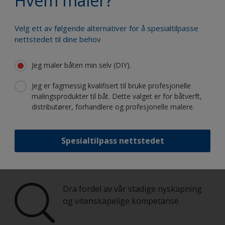
Hvem maler?
Velg ett av følgende alternativer for å spesialtilpasse
Mal båten din som en proff
nettstedet til dine behov
Jeg maler båten min selv (DIY).
Finn de beste produktene for å holde
båten din i topp stand
Jeg er fagmessig kvalifisert til bruke profesjonelle
malingsprodukter til båt. Dette valget er for båtverft,
distributører, forhandlere og profesjonelle malere.
Få all den støtten du trenger til føle
Spesialtilpass nettstedet
deg trygg på å male selv
Dra fordel av vår stadige nyskapning
og vitenskapelige kompetanse