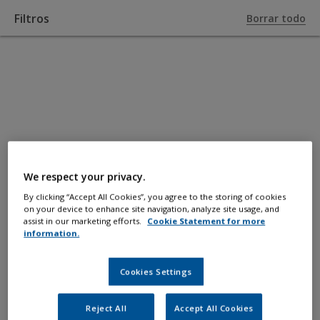
Filtros
Borrar todo
A PRODUCTOS
Capas de
acabado
We respect your privacy.
By clicking “Accept All Cookies”, you agree to the storing of cookies
on your device to enhance site navigation, analyze site usage, and
Revestimientos para proteger y mejorar
assist in our marketing efforts.
Cookie Statement for more
information.
la estética del casco, las cubiertas, los
interiores y la sentina.
Cookies Settings
Reject All
Accept All Cookies
Filtros