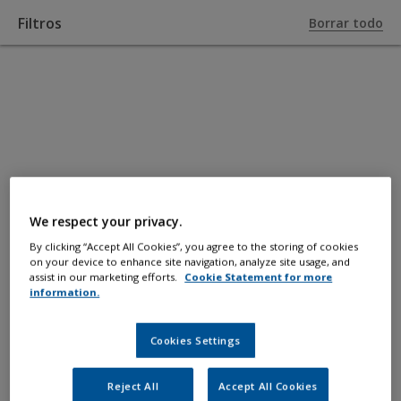
Filtros
Borrar todo
A PRODUCTOS
Imprimaciones
Sella y protege los sustratos sin tratar
We respect your privacy.
por encima y por debajo de la línea de
By clicking “Accept All Cookies”, you agree to the storing of cookies
on your device to enhance site navigation, analyze site usage, and
flotación.
assist in our marketing efforts.
Cookie Statement for more
information.
Cookies Settings
Reject All
Accept All Cookies
Filtros