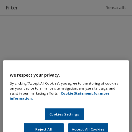
Filter
Rensa allt
TILL PRODUKTER
Spackel och
epoxi
We respect your privacy.
By clicking “Accept All Cookies”, you agree to the storing of cookies
Behövs för att fylla igen hål, ojämnheter
on your device to enhance site navigation, analyze site usage, and
assist in our marketing efforts.
Cookie Statement for more
och sprickor så att slutresultatet blir så
information.
slätt och jämnt som man önskar.
Cookies Settings
Används också till större reparationer.
Reject All
Accept All Cookies