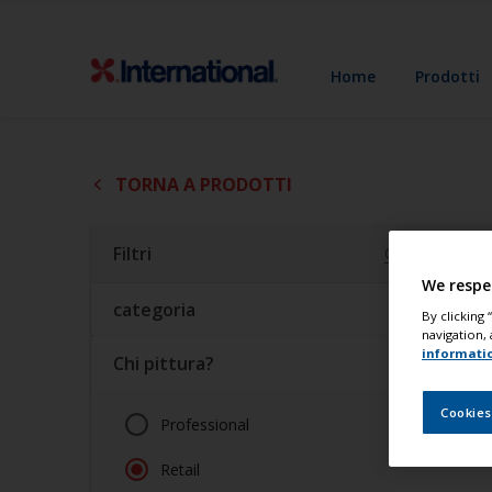
Home
Prodotti
TORNA A PRODOTTI
Filtri
Cancella tutto
We respe
categoria
By clicking
navigation, 
informati
Chi pittura?
1
Cookies
Professional
Retail