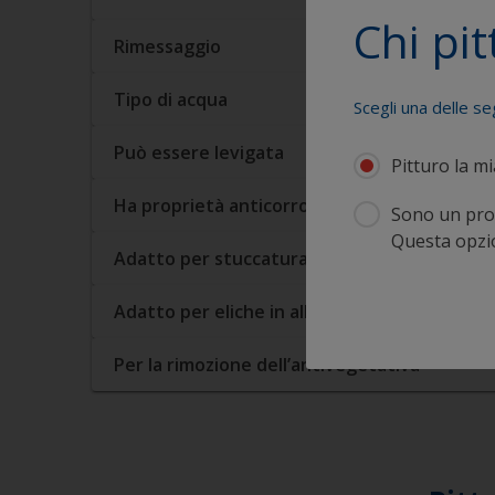
Chi pit
Rimessaggio
Tipo di acqua
Scegli una delle se
Può essere levigata
Pitturo la m
Ha proprietà anticorrosive
Sono un prof
Questa opzion
Adatto per stuccatura
Adatto per eliche in alluminio
Per la rimozione dell’antivegetativa