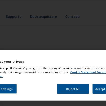
Supporto
Dove acquistare
Contatti
ct your privacy.
 “Accept All Cookies”, you agree to the storing of cookies on your device to enhanc
analyze site usage, and assist in our marketing efforts.
Cookie Statement for m
on.
 Settings
Reject All
Accept 