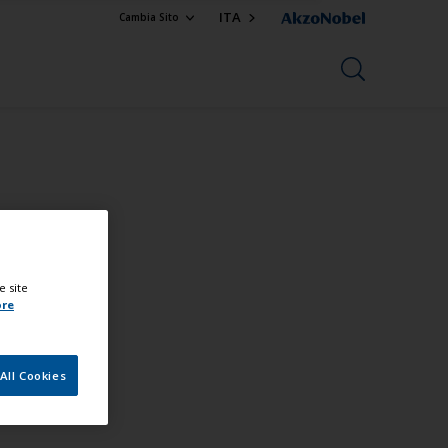
ITA
Cambia Sito
e site
ore
All Cookies