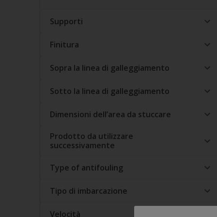
Supporti
Finitura
Sopra la linea di galleggiamento
Sotto la linea di galleggiamento
Dimensioni dell’area da stuccare
Prodotto da utilizzare
successivamente
Type of antifouling
Tipo di imbarcazione
Velocità